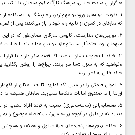
به گزارش سایت جنایی، سرهنگ کارآگاه کرم سلطانی با تاکید بر
۱. تقویت درب‌های ورودی: مهم‌ترین راه پیشگیری، استفاده از
که سارقان در کسری از ثانیه راه خود را باز می‌کنند؛ پس از قفل‌
۲. دوربین‌های مداربسته، کابوس سارقان: همان‌طور که در این
متهمان بود. حتماً از سیستم‌های دوربین مداربسته با قابلیت 
۳. خانه را «خلوت» نشان ندهید: اگر قصد سفر دارید یا قرار 
بخواهید که به منزل شما سر بزنند. چراغ‌ها را روشن بگذارید 
خانه خالی به نظر نرسد.
۴. اموال قیمتی را در منزل نگه ندارید: تا حد امکان از نگهدا
آن‌ها را به صندوق امانات بانک‌ها بسپارید. سارقان همیشه به دنب
۵. همسایه‌بانی (محله‌محوری): نسبت به تردد افراد مشریه د
دیدید که بی‌دلیل در کوچه پرسه می‌زند، بلافاصله موضوع را به پلیس ۱۱۰ اطلاع دهید. هوشیاری شما، اولین سد دف
۶. حفاظ پنجره‌ها: پنجره‌های طبقات اول و همکف و همچنین پش
مسیر برای ورود استفاده می‌کنند.