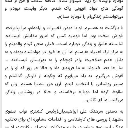
دوباره وآینده ای زیبا امیدوار شدم .ماه‌ها گذشت و من از همه
آلودگی های مواد افیونی پاک شدم. دیگر وابسته نبودم و
می‌توانستم زندگی‌ام را دوباره بسازم.
با بازگشت به همسرم، او با دیدن تغییرات و اراده‌ام، مرا پذیرفت.
باورش سخت بود، اما فهمید کسی که امروز مقابلش ایستاده،
شایسته عشق و زندگی دوباره است…خیلی سعی کردم والدینم را
به مرکز ترک اعتیاد بفرستم اما آن ها غرق در موادشده بودند و به
دلیل عدم صلاحیت برادر کوچکم را به بهزیستی فرستادند …
سال‌ها بعد خداوند به ما فرزندی داد و حالا هر روز که او را در
آغوش می‌گیرم، به یاد می‌آورم که چگونه از تاریکی گذشتم و
مسیر روشنایی را انتخاب کردم. آری من سمیرا هستم، زنی که
سقوط کرده اما دوباره برخاسته، و حالا در روشنایی زندگی
می‌کند. اما ای کاش…
به دستور سرهنگ علی ابراهیمیان(رئیس کلانتری نواب صفوی
مشهد ) بررسی های کارشناسی و اقدامات مشاوره ای برای تحکیم
زندگی این زوج جوان در دایره مددکاری اجتماعی کلانتری ادامه