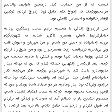
نیست که از من حمایت کند. درهمین شرایط، والدینم
مرامجبورکردند که ازدواج کنم. دلیل زود ازدواج کردنم، ترکیبی
ازفشارخانواده و احساس ناامنی بود.
پس ازازدواج، زندگی با همسرم برایم سخت وسنگین بود.به
خاطرشرایط شغلی همسرم ناگزیر شدیم به شهردیگری
برویم.ازخانواده ام خیلی دور شدم .او مرد مهربان و خوش قلب
ولی بی‌تجربه‌ درمراقبت ازیک همسرجوان بود و من هیچ راه فراری
نداشتم، روزها درخانه تنها بودم و تلفنی با مادرم صحبت می
کردم. بعد ازیکسال ازتنهایی خسته شدم تا این که بهانه دیدار
پدرومادرم باعث شد به شهرخودم برگردم. فکر می‌کردم کنار
خانواده‌ام آرامش پیدا می‌کنم، اما واقعیت چیزدیگری بود.خانه
پرازدود وتریاک بود. پدر ومادرم هر دو معتاد شده بودند و من که
ازمهر ومحبت محروم بودم، کم‌کم به سمت اعتیاد کشیده شدم.
همسرم چندین بار به دنبالم آمد که سرخانه و زندگی ام برگردم
اما قبول نکردم و درخواست طلاق دادم. بالاخره بعد از۶ماه با