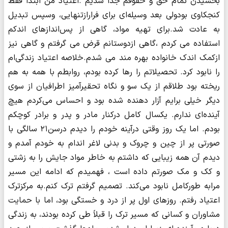
بخشیدن تمام حق و حقوقم جدا شدیم .اعتیاد من ابتدا فقط
کنجکاوی بودولی بعد وسیله‌ای برای فرارازتنهایی، وسپس تبدیل
به عادت شد.برای تهیه مواد، گاهی از پس‌اندازهای اندکم
استفاده می کردم ،گاهی ازدوستانم قرض می گرفتم و گاهی نیز
ازکمک اندک خانواده بهره مند می شدم.خلاصه اعتیاد زندگی‌ام
را نابود کرد. تحصیلاتم را رها کرده بودم، روابطم با همه به هم
ریخته بود طلاقم از یک سو و نگاه تحقیرآمیز اطرافیان از سوی
دیگر خیلی برایم آزار دهنده شده بود و احساس می‌کردم هیچ
آینده‌ای ندارم. یکسال کامل درکنار مادر و پدر و برادر کوچکم
بودم. اما یک روز وقتی درآینه خودم را دیدم درسن۲۱ سالگی با
صورتی پر از چین و چروک و بدنی لاغر اندام به خودم آمدم و
دیدم آن همه زیبایی که داشتم به خاطر مواد جایش را به زشتی
و کک و مک صورتم داده است ، فهمیدم که ادامه این مسیر
مرابه طورکامل نابود می‌کند. تصمیم گرفتم ترک کنم.به مرکزترک
اعتیاد رفتم. روزهای اول پر از درد و خستگی بود، اما با حمایت
مشاوران و کسانی که مسیر ترک را قبلاً طی کرده بودند، به زندگی