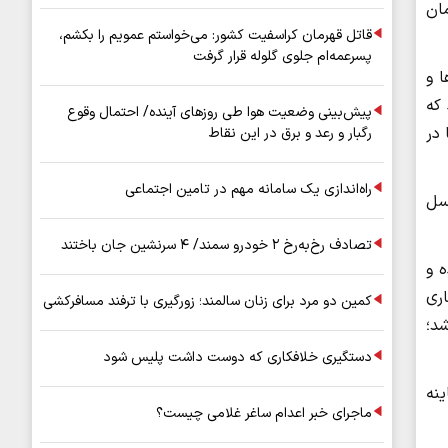
ان
قاتل قهرمان کراسفیت کشور: می‌خواستم عمویم را بکشم،
پسرعمه‌ام جلوی گلوله قرار گرفت
ا و
که
پیش‌بینی وضعیت هوا طی روزهای آینده/ احتمال وقوع
 در
رگبار و رعد و برق در این نقاط
راه‌اندازی یک سامانه مهم در تامین اجتماعی
سل
تصادف رخ‌به‌رخ ۲ خودرو سمند/ ۴ سرنشین جان باختند
 و
ری
کمین دو مرد برای زنان سالمند؛ زورگیری با ترفند مسافرکشی
د؛
دستگیری خلافکاری که دوست داشت پلیس شود
ینه
ماجرای خبر اعدام ساغر غلامی چیست؟