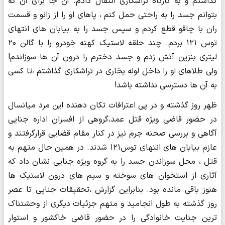
گذاشتم و به کارگاه تراشکاری انتقال دادم. آن جا برای آن که
بتوانم جسد را به راحتی حمل کنم ، پاهای او را از زانو و قسمت
ران با چاقو قطع کردم و سپس جسد را به بیابان های انتهای
توس ۱۲۱ بردم. چند حلقه لاستیک کهنه خودرو را با گالن ۲۰
لیتری بنزین آتش زدم و جسد دخترم را درون آن ها سوزاندم!
ولی طلاهای او را داخل لوله بخاری در تراشکاری گذاشتم ،تا کسی
به آن ها دسترسی نداشته باشد!
ظهر روز گذشته و در پی اعترافات تکان دهنده این مرد میان‎سال
در حضور قاضی ویژه قتل عمد،گروهی از افسران اداره جنایی
آگاهی و بررسی صحنه جرم نیز در کنار مقام قضایی قرارگرفتند و
عازم بیابان های انتهای توس۱۲۱ شدند. در همین حال متهم به
قتل ، محل سوزاندن جسد را به گروه ویژه جنایی نشان داد که
آثاری از استخوان های سوخته و سیم های درون لاستیک ها
هنوز باقی مانده بود. بنابراین گزارش ،تحقیقات جنایی تا عصر
روز گذشته به طول انجامید و متهم جزئیات دیگری از وحشتناک
ترین جنایت خانوادگی را در حضور قاضی خاکشور و استوار