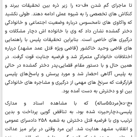
تا ماجرای گم شدن «ف-د» را زیر ذره بین تحقیقات ببرند و
کنکاش های تخصصی را به شیوه عملی ادامه دهند. طولی نکشید
که واکاوی های نامحسوس درباره وضعیت اجتماعی و خانوادگی
دختر گمشده نشان داد که وی با خانواده اش دچار مشکلات و
درگیری های خاصی است. بنابراین تحقیقات پلیس با راهنمایی
های قاضی وحید خاکشور (قاضی ویژه قتل عمد مشهد) درباره
اختلافات خانوادگی متمرکز شد و فرضیه جنایت قوت گرفت. در
همین حال و با دستور مقام قضایی،پدر دختر گمشده در حالی
به پلیس آگاهی احضار شد و مورد پرسش و پاسخ های پلیسی
قرارگرفت که سرنخ های مهمی از درگیری و مشاجره های خانوادگی
بین او و دخترش به دست آمده بود.
«ج-د»(مرد۵۵ساله) که با مشاهده اسناد و مدارک
پلیسی،دچارحیرت شده بود، به تناقض گویی پرداخت و بدین
ترتیب وی با فرضیه قتل دخترش به شعبه ۲۵۸ دادسرای عمومی
و انقلاب مشهد هدایت شد. این مرد وقتی در برابر میز عدالت