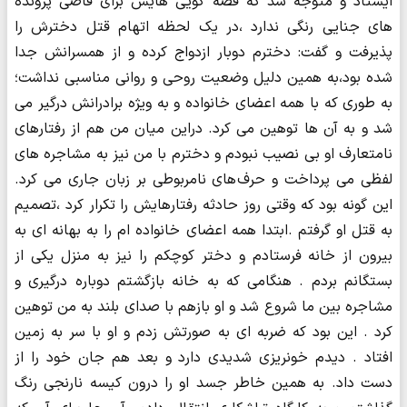
ایستاد و متوجه شد که قصه گویی هایش برای قاضی پرونده
های جنایی رنگی ندارد ،در یک لحظه اتهام قتل دخترش را
پذیرفت و گفت: دخترم دوبار ازدواج کرده و از همسرانش جدا
شده بود،به همین دلیل وضعیت روحی و روانی مناسبی نداشت؛
به طوری که با همه اعضای خانواده و به ویژه برادرانش درگیر می
شد و به آن ها توهین می کرد. دراین میان من هم از رفتارهای
نامتعارف او بی نصیب نبودم و دخترم با من نیز به مشاجره های
لفظی می پرداخت و حرف های نامربوطی بر زبان جاری می کرد.
این گونه بود که وقتی روز حادثه رفتارهایش را تکرار کرد ،تصمیم
به قتل او گرفتم .ابتدا همه اعضای خانواده ام را به بهانه ای به
بیرون از خانه فرستادم و دختر کوچکم را نیز به منزل یکی از
بستگانم بردم . هنگامی که به خانه بازگشتم دوباره درگیری و
مشاجره بین ما شروع شد و او بازهم با صدای بلند به من توهین
کرد . این بود که ضربه ای به صورتش زدم و او با سر به زمین
افتاد . دیدم خون‎ریزی شدیدی دارد و بعد هم جان خود را از
دست داد. به همین خاطر جسد او را درون کیسه نارنجی رنگ