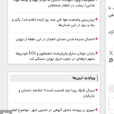
ممنوعیت ورود حیوانات خانگی به مراکز تهیه و عرضه مواد
غذایی/ پملب در انتظار متخلفان
با
فی
پیش‌بینی وضعیت هوا طی چند روز آینده اعلام شد/ رگبار و
رعد و برق در این استان‌ها
زاد
احتمال شنیده شدن صدای انفجار در این نقطه از تهران
پایان جولان سارق وایرال‌شده جعبه‌فیوز و ECU خودروها؛
متهم حرفه‌ای در جنوب شرق تهران دستگیر شد
پربازدید ترین‌ها
سریال اشرف رویا چند قسمت است+ خلاصه داستان و
بازیگران
مروری بر پرونده تجاوز گروهی در خمینی شهر ؛ موضوع فیلم