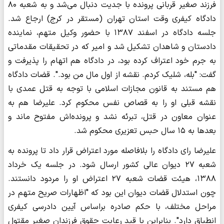
فرزند صغیر قربانی پرونده با جدیت دنبال می‌شد و به شعبه ۸۰
دادگاه کیفری وقت استان تهران (مستقر در کرج) ارجاع شد.
جلسه دادگاه در اسفند ۱۳۸۷ با حضور وکیل متهم، نماینده
دادستان و شاهدان تشکیل شد و امیر که در تحقیقات مقدماتی
به جرم خود اعتراف کرده بود، در دادگاه هم اتهام را پذیرفت و
گفت: "بله، شلیک کردم. نقشه از اول مال من بود.". قضات دادگاه
هم مستند به قانون مجازات اسلامی با توجه به قتل عمدی با
نقشه قبلی او را به قصاص نفس محکوم کرد. علیرضا هم به
عنوان معاون در قتل، تبرئه نشد و پرونده‌اش مفتوح ماند و
بعدها به ۱۵ سال حبس تعزیری محکوم شد.
علیرضا رای دادگاه را بلافاصله مورد اعتراض قرار داد تا پرونده به
شعبه ۲۷ دیوان عالی کشور ارسال شود. در جلسه یک خرداد
۱۳۸۸، هیئت قضات شعبه ۲۷ اعتراض او را مردود دانستند.
چون استدلال قضات دیوان این بود که "اظهارات صریح متهم در
مراحل مختلف، با حکم صادره براساس آیین دادرسی کیفری
انطباق دارد". بنابراین با قید رعایت حقوق فرزندان صغیر مقتول