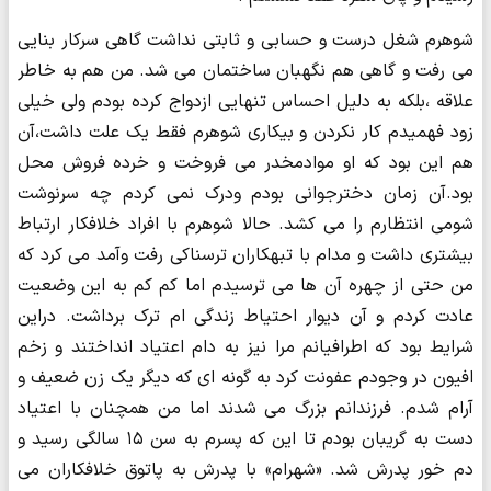
شوهرم شغل درست و حسابی و ثابتی نداشت گاهی سرکار بنایی
می رفت و گاهی هم نگهبان ساختمان می شد. من هم به خاطر
علاقه ،بلکه به دلیل احساس تنهایی ازدواج کرده بودم ولی خیلی
زود فهمیدم کار نکردن و بیکاری شوهرم فقط یک علت داشت،آن
هم این بود که او موادمخدر می فروخت و خرده فروش محل
بود.آن زمان دخترجوانی بودم ودرک نمی کردم چه سرنوشت
شومی انتظارم را می کشد. حالا شوهرم با افراد خلافکار ارتباط
بیشتری داشت و مدام با تبهکاران ترسناکی رفت وآمد می کرد که
من حتی از چهره آن ها می ترسیدم اما کم کم به این وضعیت
عادت کردم و آن دیوار احتیاط زندگی ام ترک برداشت. دراین
شرایط بود که اطرافیانم مرا نیز به دام اعتیاد انداختند و زخم
افیون در وجودم عفونت کرد به گونه ای که دیگر یک زن ضعیف و
آرام شدم. فرزندانم بزرگ می شدند اما من همچنان با اعتیاد
دست به گریبان بودم تا این که پسرم به سن ۱۵ سالگی رسید و
دم خور پدرش شد. «شهرام» با پدرش به پاتوق خلافکاران می