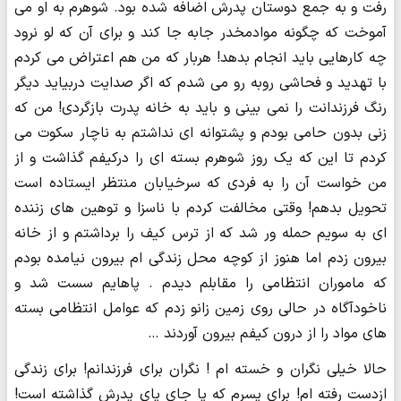
رفت و به جمع دوستان پدرش اضافه شده بود. شوهرم به او می
آموخت که چگونه موادمخدر جابه جا کند و برای آن که لو نرود
چه کارهایی باید انجام بدهد! هربار که من هم اعتراض می کردم
با تهدید و فحاشی روبه رو می شدم که اگر صدایت دربیاید دیگر
رنگ فرزندانت را نمی بینی و باید به خانه پدرت بازگردی! من که
زنی بدون حامی بودم و پشتوانه ای نداشتم به ناچار سکوت می
کردم تا این که یک روز شوهرم بسته ای را درکیفم گذاشت و از
من خواست آن را به فردی که سرخیابان منتظر ایستاده است
تحویل بدهم! وقتی مخالفت کردم با ناسزا و توهین های زننده
ای به سویم حمله ور شد که از ترس کیف را برداشتم و از خانه
بیرون زدم اما هنوز از کوچه محل زندگی ام بیرون نیامده بودم
که ماموران انتظامی را مقابلم دیدم . پاهایم سست شد و
ناخودآگاه در حالی روی زمین زانو زدم که عوامل انتظامی بسته
های مواد را از درون کیفم بیرون آوردند …
حالا خیلی نگران و خسته ام ! نگران برای فرزندانم! برای زندگی
ازدست رفته ام! برای پسرم که پا جای پای پدرش گذاشته است!