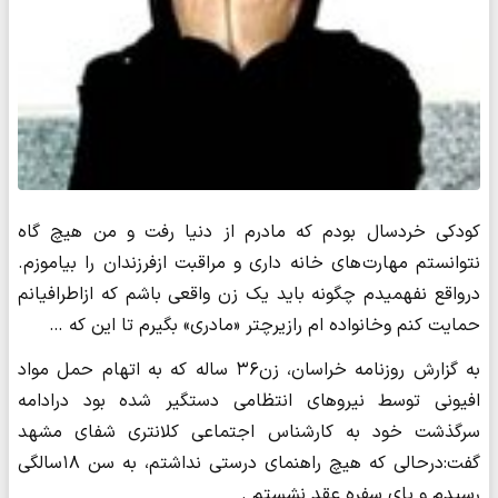
کودکی خردسال بودم که مادرم از دنیا رفت و من هیچ گاه
نتوانستم مهارت های خانه داری و مراقبت ازفرزندان را بیاموزم.
درواقع نفهمیدم چگونه باید یک زن واقعی باشم که ازاطرافیانم
حمایت کنم وخانواده ام رازیرچتر «مادری» بگیرم تا این که …
به گزارش روزنامه خراسان، زن۳۶ ساله که به اتهام حمل مواد
افیونی توسط نیروهای انتظامی دستگیر شده بود درادامه
سرگذشت خود به کارشناس اجتماعی کلانتری شفای مشهد
گفت:درحالی که هیچ راهنمای درستی نداشتم، به سن ۱۸سالگی
رسیدم و پای سفره عقد نشستم .