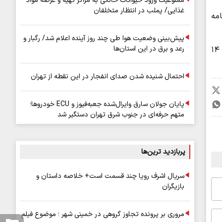
ممنوعیت ورود حیوانات خانگی به مراکز تهیه و عرضه مواد
غذایی/ پملب در انتظار متخلفان
مه
پیش‌بینی وضعیت هوا طی چند روز آینده اعلام شد/ رگبار و
رعد و برق در این استان‌ها
براساس گزارش سایت پلیس، فرمانده هنگ مرزی مهران با اشاره به دستگیری یک متهم، تصریح کرد: کارشناسان ارزش این محموله را ۱۴
احتمال شنیده شدن صدای انفجار در این نقطه از تهران
پایان جولان سارق وایرال‌شده جعبه‌فیوز و ECU خودروها؛
متهم حرفه‌ای در جنوب شرق تهران دستگیر شد
پربازدید ترین‌ها
سریال اشرف رویا چند قسمت است+ خلاصه داستان و
بازیگران
مروری بر پرونده تجاوز گروهی در خمینی شهر ؛ موضوع فیلم