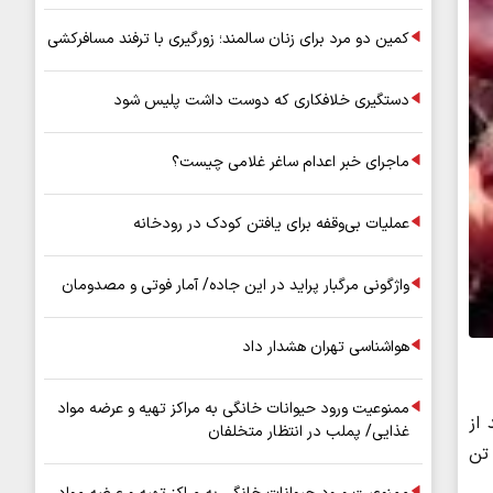
کمین دو مرد برای زنان سالمند؛ زورگیری با ترفند مسافرکشی
دستگیری خلافکاری که دوست داشت پلیس شود
ماجرای خبر اعدام ساغر غلامی چیست؟
عملیات بی‌وقفه برای یافتن کودک در رودخانه
واژگونی مرگبار پراید در این جاده/ آمار فوتی و مصدومان
هواشناسی تهران هشدار داد
ممنوعیت ورود حیوانات خانگی به مراکز تهیه و عرضه مواد
از
غذایی/ پملب در انتظار متخلفان
بزرگ پیاز قاچاق از کشور جلوگیری کنند، اظهار کرد: مرزبانان در این عملیات با توقیف یک دستگاه کامیون، مقدار ۱۶ تن