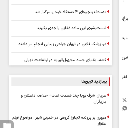
تصادف زنجیره‌ای ۴ دستگاه خودرو مرگبار شد
غ،
شست‌وشوی این ماده غذایی را جدی بگیرید
عل عنوان کارمند وزارت کشور اقدام به دریافت 60 میلیارد
دو پزشک قلابی در تهران جراحی زیبایی انجام می‌دادند
شور
کشف بقایای جسد مجهول‌الهویه در ارتفاعات تهران
نفر
پربازدید ترین‌ها
سریال اشرف رویا چند قسمت است+ خلاصه داستان و
بازیگران
مروری بر پرونده تجاوز گروهی در خمینی شهر ؛ موضوع فیلم
علفزار