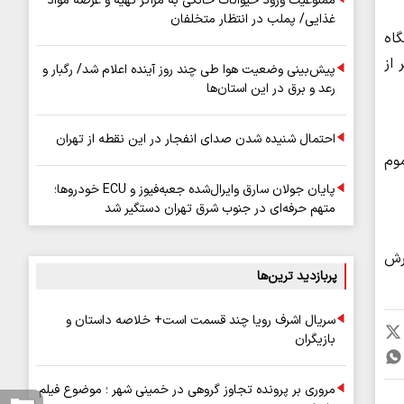
ممنوعیت ورود حیوانات خانگی به مراکز تهیه و عرضه مواد
غذایی/ پملب در انتظار متخلفان
نبه ۱۵ آذر، یک دستگاه
بندی شرقی کرمانشاه واژگون می‌شود که متاسفانه در این حادثه ۱۵ نفر از
پیش‌بینی وضعیت هوا طی چند روز آینده اعلام شد/ رگبار و
رعد و برق در این استان‌ها
احتمال شنیده شدن صدای انفجار در این نقطه از تهران
وم
پایان جولان سارق وایرال‌شده جعبه‌فیوز و ECU خودروها؛
متهم حرفه‌ای در جنوب شرق تهران دستگیر شد
ارش
پربازدید ترین‌ها
سریال اشرف رویا چند قسمت است+ خلاصه داستان و
بازیگران
مروری بر پرونده تجاوز گروهی در خمینی شهر ؛ موضوع فیلم