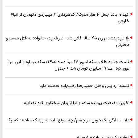
انهدام باند جعل ۴ هزار مدرک/ کلاهبرداری ۶ میلیاردی متهمان از اتباع
خارجی
راز ناپدیدشدن زن ۴۵ ساله فاش شد؛ اعتراف پدر خانواده به قتل همسر و
دخترش
قیمت جدید طلا و سکه امروز ۱۷ مردادماه ۱۴۰۵/ سکه دوباره از این مرز
عبور کرد؛ طلا ۱۹ میلیون تومان شد + جدول
تسنیم: ربایش و قتل حمیدرضا رجب‌زاده صحت دارد
آخرین وضعیت پرونده ساعدی‌نیا از زبان سخنگوی قوه قضاییه
دلایل پارگی رگ خونی در چشم/ چه موقع باید به پزشک مراجعه کنیم؟
توقیف کامیون با راننده ۸ ساله