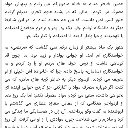
همین خاطر مدام به خانه مادربزرگم می رفتم و پنهانی مواد
مصرف می کردم. زمانی که در رشته علوم تجربی دیپلم گرفتم
هنوز کسی نمی دانست که من هم معتاد شده ام. در این شرایط
دیگر به دانشگاه نرفتم .ولی یک روز پدر و برادرم موضوع اعتیادم
را فهمیدند و مرا وادار کردند تا اعتیادم را کنار بگذارم.
هنوز یک ماه بیشتر از زمان ترکم نمی گذشت که «مرتضی» به
خواستگاری ام آمد. او جوانی پولدار و زیبا بود اما چون قد
کوتاهی داشت از ترس حرف های مردم او را رد کردم و به
خواستگاری «سامان» پاسخ دادم چرا که خانواده اش خیلی از او
تعریف می کردند. ازسوی دیگر به خاطر گریه های مادرم که می
گفت اگر دوباره مصرف مواد را آغازکنی جز کارتن خوابی آینده ای
نخواهی داشت، سعی می کردم مواد مصرف نکنم؛ اما یک روز بعد
از ازدواجم هنگامی که از مقابل مغازه عطاری می گذشتم با
فروشنده به گفت وگو پرداختم. آن زن در همسایگی ما زندگی می
کرد و مادرم را می شناخت چون موادش را از او می گرفت. آن روز
آن زن مقداری شیره به من داد که با مصرف آن ، دوباره شروع