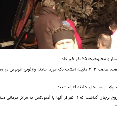
یت ۲۵ نفر خبر داد.
به گزارش سایت جنایی، ابوالفضل ماهرخ در گفت‌وگو با ایسنا گفت: ساعت ۲۱:۳ دقیقه امشب یک مورد حادثه واژگونی اتوبوس 
سخنگوی سازمان اورژانس کشور ادامه داد: این حادثه ۲۵ مجروح برجای گذاشت که ۱۱ نفر از آنها با آمبولانس به مراکز درما
.