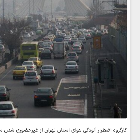
کارگروه اضطرار آلودگی هوای استان تهران از غیرحضوری شدن مدارس از ۲۰ تا ۲۵ دی (شنبه تا پنجشن