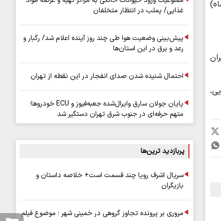
ممنوعیت ورود حیوانات خانگی به مراکز تهیه و عرضه مواد
هران از شنبه تا پنجشنبه (۲۰ تا ۲۵ دی ماه)
غذایی/ پملب در انتظار متخلفان
پیش‌بینی وضعیت هوا طی چند روز آینده اعلام شد/ رگبار و
رعد و برق در این استان‌ها
ان
احتمال شنیده شدن صدای انفجار در این نقطه از تهران
ی،
پایان جولان سارق وایرال‌شده جعبه‌فیوز و ECU خودروها؛
متهم حرفه‌ای در جنوب شرق تهران دستگیر شد
پربازدید ترین‌ها
سریال اشرف رویا چند قسمت است+ خلاصه داستان و
بازیگران
مروری بر پرونده تجاوز گروهی در خمینی شهر ؛ موضوع فیلم