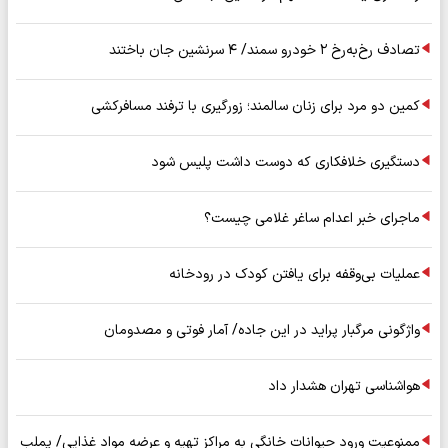
تصادف رخ‌به‌رخ ۲ خودرو سمند/ ۴ سرنشین جان باختند
کمین دو مرد برای زنان سالمند؛ زورگیری با ترفند مسافرکشی
دستگیری خلافکاری که دوست داشت پلیس شود
ماجرای خبر اعدام ساغر غلامی چیست؟
عملیات بی‌وقفه برای یافتن کودک در رودخانه
واژگونی مرگبار پراید در این جاده/ آمار فوتی و مصدومان
هواشناسی تهران هشدار داد
ممنوعیت ورود حیوانات خانگی به مراکز تهیه و عرضه مواد غذایی/ پملب