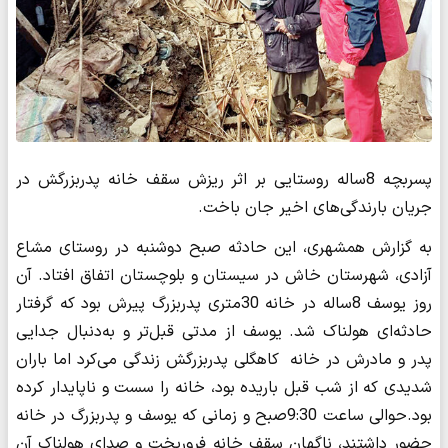
پسربچه 8ساله روستایی بر اثر ریزش سقف خانه پدربزرگش در
جریان بارندگی‌های اخیر جان باخت.‌
به گزارش همشهری، این حادثه صبح دوشنبه در روستای مشاع
آزادی، شهرستان خاش در سیستان و بلوچستان اتفاق افتاد. آن
روز یوسف 8ساله در خانه 30متری پدربزرگ پیرش بود که گرفتار
حادثه‌ای هولناک شد. یوسف از مدتی قبل‌تر و به‌دنبال جدایی
پدر و مادرش در خانه کاهگلی پدربزرگش زندگی می‌کرد اما باران
شدیدی که از شب قبل باریده بود، خانه را سست و ناپایدار کرده
بود.‌حوالی ساعت 9:30صبح و زمانی که یوسف و پدربزرگ در خانه
حضور داشتند، ناگهان سقف خانه فرو‌ریخت و صدای هولناک آن