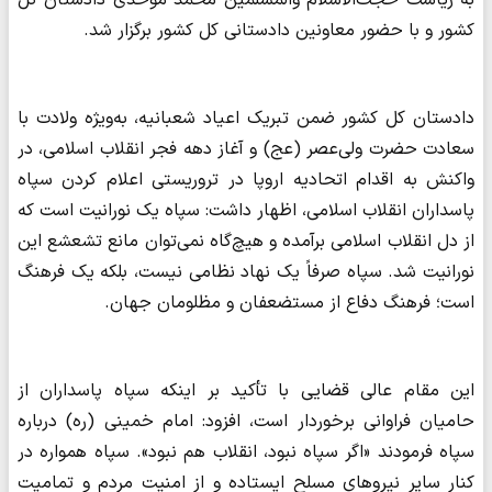
به ریاست حجت‌الاسلام والمسلمین محمد موحدی دادستان کل
کشور و با حضور معاونین دادستانی کل کشور برگزار شد.
دادستان کل کشور ضمن تبریک اعیاد شعبانیه، به‌ویژه ولادت با
سعادت حضرت ولی‌عصر (عج) و آغاز دهه فجر انقلاب اسلامی، در
واکنش به اقدام اتحادیه اروپا در تروریستی اعلام کردن سپاه
پاسداران انقلاب اسلامی، اظهار داشت: سپاه یک نورانیت است که
از دل انقلاب اسلامی برآمده و هیچ‌گاه نمی‌توان مانع تشعشع این
نورانیت شد. سپاه صرفاً یک نهاد نظامی نیست، بلکه یک فرهنگ
است؛ فرهنگ دفاع از مستضعفان و مظلومان جهان.
این مقام عالی قضایی با تأکید بر اینکه سپاه پاسداران از
حامیان فراوانی برخوردار است، افزود: امام خمینی (ره) درباره
سپاه فرمودند «اگر سپاه نبود، انقلاب هم نبود». سپاه همواره در
کنار سایر نیروهای مسلح ایستاده و از امنیت مردم و تمامیت