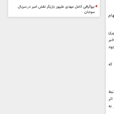
بیوگرافی کامل مهدی علیپور بازیگر نقش امیر در سریال
سوجان
دو اتهام
ی سپری
بر
 که شایعاتی وجود
که
رتبط
لولیتا اثر
 به