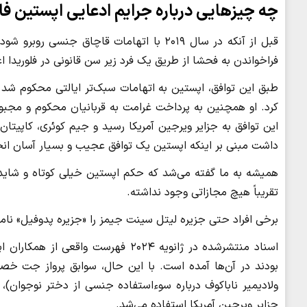
چه چیزهایی درباره جرایم ادعایی اپستین 
فراخواندن به فحشا از طریق یک فرد زیر سن قانونی در فلوریدا اع
کرد. او همچنین به پرداخت غرامت به قربانیان محکوم و مج
داشت مبنی بر اینکه اپستین یک توافق عجیب و بسیار آسان انج
همیشه به ما گفته می‌شد که حکم اپستین خیلی کوتاه و شای
تقریباً هیچ مجازاتی وجود نداشته.
برخی افراد حتی جزیره لیتل سینت جیمز را «جزیره پدوفیل» نامی
اسناد منتشرشده در ژانویه ۲۰۲۴ فهرست
ولادیمیر ناباکوف درباره سوءاستفاده جنسی از دختر نوجوان)، در
جزایر ویرجین آمریکا استفاده می‌شد.