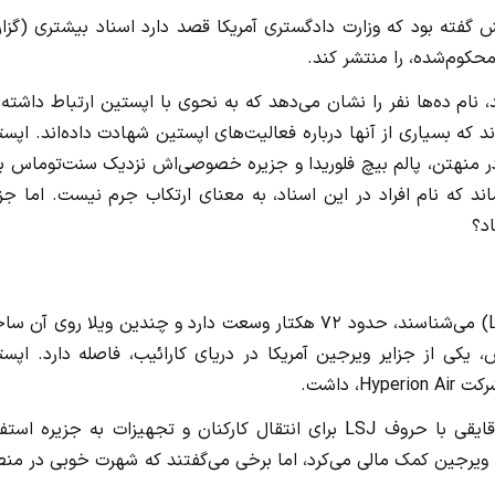
گفته بود که وزارت دادگستری آمریکا قصد دارد اسناد بیشتری (گزا
حکوم‌شده، را منتشر کند.
 اسناد دادگاهی که در ژانویه ۲۰۲۴ منتشر شد، نام ده‌ها نفر را نشان می‌دهد که به نحوی با اپستین ارتباط داشته
 که بسیاری‌ از آنها درباره فعالیت‌های اپستین شهادت داده‌اند. اپس
ر منهتن، پالم بیچ فلوریدا و جزیره خصوصی‌اش نزدیک سنت‌توماس بر
ند که نام افراد در این اسناد، به معنای ارتکاب جرم نیست. اما جز
د؟
این جزیره که آن را با نام لیتل سینت جیمز (Little St. James) می‌شناسند، حدود ۷۲ هکتار وسعت دارد و چندین ویلا روی 
ا ساحل سنت‌توماس، یکی از جزایر ویرجین آمریکا در دریای کارائیب، فاصله دارد. اپس
 داشت.
یک کارمند اسکله در سال ۲۰۲۰ به CBS News گفته بود که قایقی با حروف LSJ برای انتقال کارکنان و تجهیزات به جزیره 
 ویرجین کمک مالی می‌کرد، اما برخی می‌گفتند که شهرت خوبی در من