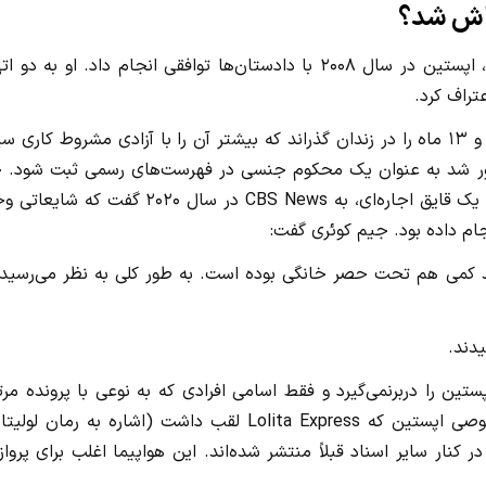
فاش شد؟
قبل از آنکه در سال ۲۰۱۹ با اتهامات قاچاق جنسی روبرو شود، اپستین در سال ۲۰۰۸ با دادستان‌ها توافقی انجام داد. او به 
تراف کرد.
طبق این توافق، اپستین به اتهامات سبک‌تر ایالتی محکوم شد و ۱۳ ماه را در زندان گذراند که بیشتر آن را با آزادی مشروط کار
بور شد به عنوان یک محکوم جنسی در فهرست‌های رسمی ثبت شود. خ
این توافق به جزایر ویرجین آمریکا رسید و جیم کوئری، کاپیتان یک قایق اجاره‌ای، به CBS News در سال ۲۰۲۰ گفت
ام داده بود. جیم کوئری گفت:
د کمی هم تحت حصر خانگی بوده است. به طور کلی به نظر می‌رسید 
دند.
 واقعی از همکاران اپستین را دربرنمی‌گیرد و فقط اسامی افرادی که به نوعی با پرونده م
بودند در آن‌ها آمده است. با این حال، سوابق پرواز جت خصوصی اپستین که Lolita Express لقب داشت (اشاره به رمان 
 کنار سایر اسناد قبلاً منتشر شده‌اند. این هواپیما اغلب برای پرواز