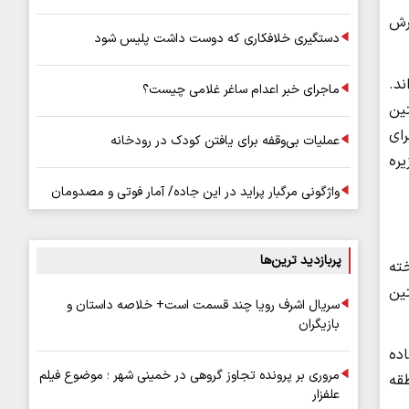
رش
دستگیری خلافکاری که دوست داشت پلیس شود
‌اند.
ماجرای خبر اعدام ساغر غلامی چیست؟
تین
ای
عملیات بی‌وقفه برای یافتن کودک در رودخانه
یره
واژگونی مرگبار پراید در این جاده/ آمار فوتی و مصدومان
پربازدید ترین‌ها
آن ساخته
تین
سریال اشرف رویا چند قسمت است+ خلاصه داستان و
بازیگران
استفاده
مروری بر پرونده تجاوز گروهی در خمینی شهر ؛ موضوع فیلم
طقه
علفزار