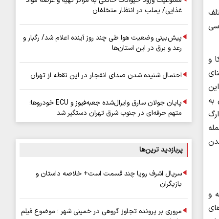
ممنوعیت ورود حیوانات خانگی به مراکز تهیه و عرضه مواد
غذایی/ پملب در انتظار متخلفان
 مختلف
سی
پیش‌بینی وضعیت هوا طی چند روز آینده اعلام شد/ رگبار و
رعد و برق در این استان‌ها
ا و
کشور ایران، دست‌کم ۱۳۰ موزه، بنای
احتمال شنیده شدن صدای انفجار در این نقطه از تهران
ین
 به
پایان جولان سارق وایرال‌شده جعبه‌فیوز و ECU خودروها؛
متهم حرفه‌ای در جنوب شرق تهران دستگیر شد
 ارگ
مله
مدن
پربازدید ترین‌ها
سریال اشرف رویا چند قسمت است+ خلاصه داستان و
بازیگران
 شده دانست. این کلان‌شهر با ۲۲ منطقه و
های
مروری بر پرونده تجاوز گروهی در خمینی شهر ؛ موضوع فیلم