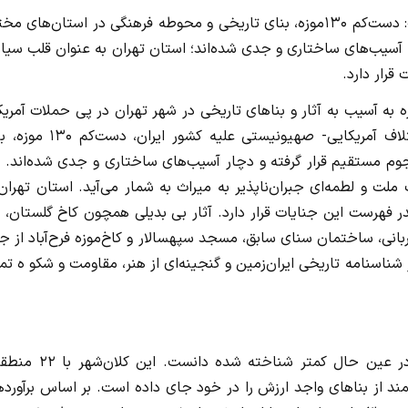
رئیس کمیته گردشگری و میراث فرهنگی شورای شهر تهران گفت: دست‌کم ۱۳۰موزه، بنای تاریخی و محوطه فرهنگی در استان‌های
آسیب‌های ساختاری و جدی شده‌اند؛ استان تهران به عنوان قلب سیا
ه به آسیب به آثار و بناهای تاریخی در شهر تهران در پی حملات آمریک
رژیم صهیونیستی، اظهار کرد: در پی اقدامات ضد فرهنگی ائتلاف آمریکایی- صهیونیستی علیه 
 مستقیم قرار گرفته و دچار آسیب‌های ساختاری و جدی شده‌اند. ا
ت و لطمه‌ای جبران‌ناپذیر به میراث به شمار می‌آید. استان تهران
ان، با ۶۶ اثر آسیب‌دیده در صدر فهرست این جنایات قرار دارد. آثار بی بدیلی همچون کاخ گلستان،
ربانی، ساختمان سنای سابق، مسجد سپهسالار و کاخ‌موزه فرح‌آباد از ج
 شناسنامه تاریخی ایران‌زمین و گنجینه‌ای از هنر، مقاومت و شکو ه ت
وی ادامه داد: تهران را باید شهری با ظرفیت‌های گسترده و در عین حال کمتر شناخته
مند از بناهای واجد ارزش را در خود جای داده است. بر اساس برآورد