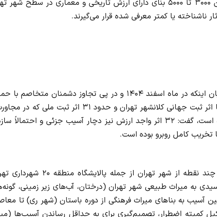
اولیه، هرچند هنوز آمار مستند و نهایی در دست نیست اما بین ۳۰۰۰ تا ۵۰۰۰ بنای دارای ارزش تاریخی و معماری در سطح شه
ثار ناشناخته یا کمتر معرفی شده قرار می‌گیرند.
رئیس کمیته گردشگری و میراث فرهنگی شورای شهر تهران با بیان اینکه در ماه اسفند ۱۴۰۴ و در پی تجاوز دشمنان متخاصم
هوایی در روزهای متوالی حدود ۵۰ اثر از جمله کاخ گلستان تنها اثر ثبت جهانی کلانشهر تهران و حدود ۳۱ اثر ثبت ملی 
عرصه های مورد تهاجم قرار گرفته دچار آسیب های جدی شده است، گفت: ۳۲ اثر واجد ارزش نیز دچار آسیب جزئی و احتمالاً 
وی ادامه داد: در این بین با توجه به انهدام مخازن نفت در چند نقطه از شهر تهران از جمله پالایشگاه
یدی به میراث طبیعی شهر تهران (درختان، آب‌های زیر زمینی، گونه‌
ن آسیب به بناهای میراث فرهنگی از دوره باستان (شهر ری) تا معاص
ل کمیته اضطرار، تصمیم‌گیری برای به حداقل رساندن آسیب‌ها (میر