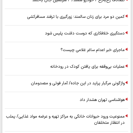
تصادف رخ‌به‌رخ ۲ خودرو سمند/ ۴ سرنشین جان باختند
کمین دو مرد برای زنان سالمند؛ زورگیری با ترفند مسافرکشی
دستگیری خلافکاری که دوست داشت پلیس شود
ماجرای خبر اعدام ساغر غلامی چیست؟
عملیات بی‌وقفه برای یافتن کودک در رودخانه
واژگونی مرگبار پراید در این جاده/ آمار فوتی و مصدومان
هواشناسی تهران هشدار داد
ممنوعیت ورود حیوانات خانگی به مراکز تهیه و عرضه مواد غذایی/ پملب
در انتظار متخلفان