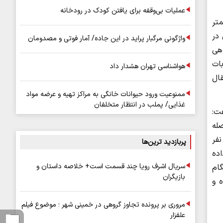
عملیات بی‌وقفه برای یافتن کودک در رودخانه
متر
 در
واژگونی مرگبار پراید در این جاده/ آمار فوتی و مصدومان
اهی
ات
هواشناسی تهران هشدار داد
قال
ممنوعیت ورود حیوانات خانگی به مراکز تهیه و عرضه مواد
غذایی/ پملب در انتظار متخلفان
ت:
افاصله
ی کلانتری 11 معلم به محل اعزام شدند. با حضور مأموران در محل و با انجام بررسی‌ها مشخص شد درگیری بین 2 نفر
پربازدید ترین‌ها
اده
سریال اشرف رویا چند قسمت است+ خلاصه داستان و
گام
بازیگران
ده و
مروری بر پرونده تجاوز گروهی در خمینی شهر ؛ موضوع فیلم
علفزار