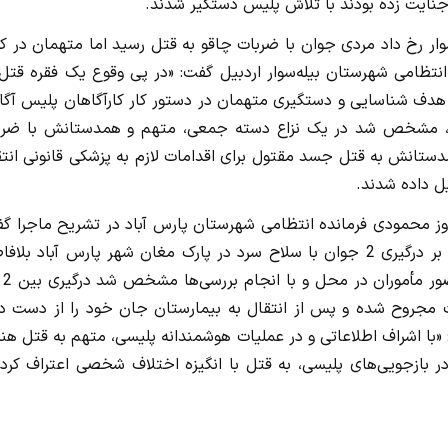
سوار رخ داد مردی جوان با ضربات چاقو به قتل رسید اما متهمان در ک
انتظامی شهرستان بیله‌سوار اردبیل گفت: «در پی وقوع یک فقره قتل
ا هدف شناسایی و دستگیری متهمان در دستور کار کارآگاهان پلیس آگ
لیسی، مشخص شد در یک نزاع دسته جمعی، متهم و همدستانش با ضرب
مدستانش به قتل جسد مقتول برای اقدامات لازم به پزشکی قانونی انت
ل داده شدند.
وز محمودی فرمانده انتظامی شهرستان پارس آباد در تشریح ماجرا گف
«در پی تماس‌های مردمی با مرکز فوریت‌های پلیسی 110 مبنی بر درگیری 2 جوان با سلاح سرد در پارک مغان شهر پارس آباد بل
مأموران انتظام
ات چاقو بشدت مجروح شده و پس از انتقال به بیمارستان جان خود را از دست د
«با اشراف اطلاعاتی و در عملیات هوشمندانه پلیسی، متهم به قتل هن
دستگاه سواری پژو 405 دستگیر شد و در بازجویی‌های پلیسی، به قتل با انگیزه اختلاف شخصی اعتراف کر