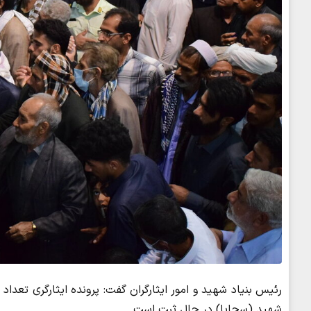
شهید (سجایا) در حال ثبت است .