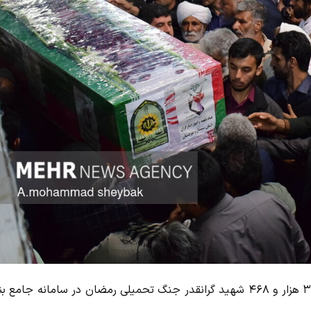
رئیس بنیاد شهید و امور ایثارگران گفت: پرونده ایثارگری تعداد ۳ هزار و ۴۶۸ شهید گرانقدر جنگ تحمیلی رمضان در سامانه جام