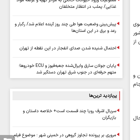
ممنوعیت ورود حیوانات خانگی به مراکز تهیه و عرضه مواد
غذایی/ پملب در انتظار متخلفان
وی
پیش‌بینی وضعیت هوا طی چند روز آینده اعلام شد/ رگبار و
رعد و برق در این استان‌ها
 حادثه را در کشور
از
احتمال شنیده شدن صدای انفجار در این نقطه از تهران
پایان جولان سارق وایرال‌شده جعبه‌فیوز و ECU خودروها؛
متهم حرفه‌ای در جنوب شرق تهران دستگیر شد
ن و
جام
پربازدید ترین‌ها
سریال اشرف رویا چند قسمت است+ خلاصه داستان و
بازیگران
 حال
مروری بر پرونده تجاوز گروهی در خمینی شهر ؛ موضوع فیلم