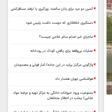
کمین دو مرد برای زنان سالمند؛ زورگیری با ترفند مسافرکشی
دستگیری خلافکاری که دوست داشت پلیس شود
ماجرای خبر اعدام ساغر غلامی چیست؟
عملیات بی‌وقفه برای یافتن کودک در رودخانه
واژگونی مرگبار پراید در این جاده/ آمار فوتی و مصدومان
هواشناسی تهران هشدار داد
ممنوعیت ورود حیوانات خانگی به مراکز تهیه و عرضه مواد
غذایی/ پملب در انتظار متخلفان