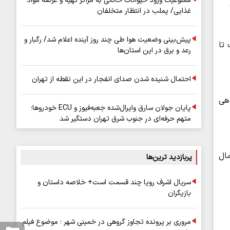
ممنوعیت ورود حیوانات خانگی به مراکز تهیه و عرضه مواد
غذایی/ پملب در انتظار متخلفان
پیش‌بینی وضعیت هوا طی چند روز آینده اعلام شد/ رگبار و
تا
رعد و برق در این استان‌ها
احتمال شنیده شدن صدای انفجار در این نقطه از تهران
اهی
پایان جولان سارق وایرال‌شده جعبه‌فیوز و ECU خودروها؛
متهم حرفه‌ای در جنوب شرق تهران دستگیر شد
ال
پربازدید ترین‌ها
سریال اشرف رویا چند قسمت است+ خلاصه داستان و
بازیگران
مروری بر پرونده تجاوز گروهی در خمینی شهر ؛ موضوع فیلم