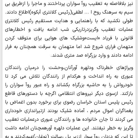
نیز بلافاصله به تعقیب روآ سواران پرداختند و ماجرا را ازطریق بی
سیم به سرهنگ روح ا ... لطفی(رئیس کلانتری آبکوه)اطلاع دادند.
طولی نکشید که با راهنمایی و هدایت مستقیم رئیس کلانتری
عملیات تعقیب وگریزدرتاریکی شب ادامه یافت و اخطارهای
قانونی با فریاد «ایست»وشلیک های هوایی برای متوقف کردن
متهمان فراری شروع شد اما متهمان به سرقت همچنان به فرار
ادامه دادند و وارد بزرگراه صد متری شدند.
ویراژهای خطرناک ودلهره آورآنان،وحشت را درمیان رانندگان
عبوری به راه انداخت و هرکدام از رانندگان تلاش می کرد تا
خودرواش را به حاشیه بزرگراه بکشاند و راه عبور روآ سواران را
بازکند. ازسوی دیگر نیروهای انتظامی اگرچه با دستورهای قاطع
رئیس پلیس استان خراسان رضوی برای برخورد بدون اغماض با
یغماگران اموال مردم ، آماده شلیک بودند ازتیراندازی خودداری
می کردند تا جان خانواده ها و رانندگان عبوری درعملیات تعقیب
وگریز به خطر نیفتند. این عملیات دلهره آورهمچنان ادامه داشت
تا این که دزدان روآ سوار اززیر پل رسالت (نوغان)عبورکردند و به