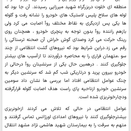
منطقه ای خلوت دربزرگراه شهید میرزایی رسیدند. آن جا بود که
لوله های سلاح پلیس لاستیک های خودرو را نشانه رفت و گلوله
ها یکی پس ازدیگری به نقاط مختلف روآ اصابت می کرد ولی
بازهم راننده روآ بدون توجه به پنچری خودرو ، همچنان روی
رینگ حرکت می کرد وصدای گوش خراش آن صحنه ترسناکی را
رقم می زد.دراین شرایط بود که نیروهای گشت انتظامی از چند
سو ،متهمان فراری را به محاصره درآوردند تا ازآسیب های بیشتر
جلوگیری کنند . درهمین حال یکی از سرنشینان روآ درحالی از
خودرو بیرون پرید و درتاریکی شب گم شد که سرنشین دیگر به
چنگ عوامل انتظامی افتاد اما بررسی ها نشان داد سومین
سرنشین خودرو ازناحیه پای راست هدف اصابت گلوله قرارگرفته
ودچارخونریزی شده است.
​​​​​​​عوامل انتظامی در حالی که تلاش می کردند ازخونریزی
بیشترجلوگیری کنند با نیروهای امدادی اورژانس تماس گرفتند و
متهم به سرقت را به بیمارستان شهید هاشمی نژاد مشهد انتقال