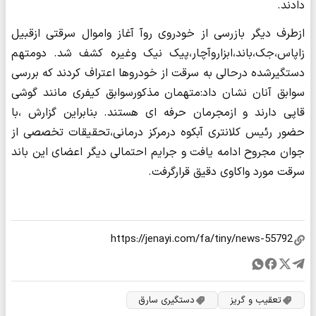
دادند.
ازطرف دیگر بازرسی از خودروی روآ آغاز واموال سرقتی ازقبیل
زاپاس،جک،باند،ابزاروآچار،پیک نیک وغیره کشف شد. دومتهم
دستگیرشده درحالی به سرقت از خودروها اعتراف کردند که بررسی
سوابق آنان نشان داد:متهمان مذکورسوابق کیفری مانند گوشی
قاپی دارند و ازمجرمان حرفه ای هستند. بنابراین گزارش ،با
حضور رئیس کلانتری آبکوه درمرکز درمانی،تحقیقات تخصصی از
جوان مجروح ادامه یافت و جرایم احتمالی دیگر اعضای این باند
سرقت مورد واکاوی دقیق قرارگرفت.
تعقیب و گریز
دستگیری سارق