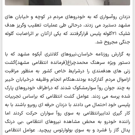
دزدان روآسواری که به خودروهای مردم در کوچه و خیابان های
مشهد دستبرد می زدند، درحالی طی عملیات تعقیب وگریز هدف
شلیک ۲۱گلوله پلیس قرارگرفتند که یکی ازآنان بر اثراصابت گلوله
جنگی مجروح شد.
به گزارش روزنامه خراسان،نیروهای کلانتری آبکوه مشهد که با
دستور ویژه سرهنگ محمدچراغ(فرمانده انتظامی مشهد)گشت
زنی های هدفمندی را درشرایط خاص کشور به منظور مراقبت
ازاموال مردم آغازکرده بودند،هنگام انجام وظیفه درخیابان خیبر
به چند جوان روآ سوارمشکوک شدند که دراطراف خودروهای پارک
شده پرسه می زدند. عوامل گشت انتظامی که براساس تجربیات
پلیسی خود احتمال می دادند با دزدان حرفه ای روبرو باشند با به
کار گیری تدابیرانتظامی به سوی روآ سواران حرکت کردند اما
راننده خودرو به محض مشاهده نیروهای انتظامی ،بی درنگ
پدال گاز را فشرد و به سوی بولوارتوس پیچید. عوامل انتظامی