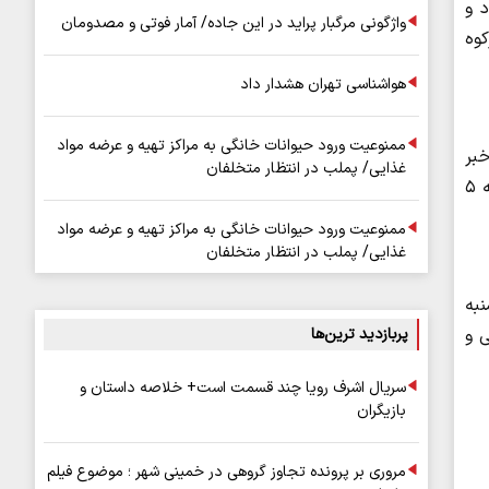
اردیبهشت خبر داد و
واژگونی مرگبار پراید در این جاده/ آمار فوتی و مصدومان
کوه
هواشناسی تهران هشدار داد
ممنوعیت ورود حیوانات خانگی به مراکز تهیه و عرضه مواد
بر
غذایی/ پملب در انتظار متخلفان
داد و اظهار کرد: در راستای ارتقای ایمنی و تسهیل تردد وسایل نقلیه، محدودیت‌های مقطعی و قطعی از روز چهارشنبه ۲ تا روز شنبه ۵
ممنوعیت ورود حیوانات خانگی به مراکز تهیه و عرضه مواد
غذایی/ پملب در انتظار متخلفان
شنبه تا ساعت ۶ صبح روز شنبه
پربازدید ترین‌ها
 و
سریال اشرف رویا چند قسمت است+ خلاصه داستان و
بازیگران
مروری بر پرونده تجاوز گروهی در خمینی شهر ؛ موضوع فیلم