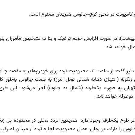
یون و کامیونت در محور کرج–چالوس همچنان ممنوع است.
د: در روزهای چهارشنبه، پنجشنبه و شنبه (۲، ۳ و ۵ اردیبهشت‌)، در صورت افزایش حجم ترافیک و بنا به تشخیص مأموران
مال خواهد شد.
سردار کرمی اسد درباره محدودیت قطعی روز جمعه ۴ اردیبهشت نیز گفت: از ساعت ۱۱، محدودیت تردد برای خودروهای به مقص
شمال اعمال می‌شود. از ساعت ۱۲، ابتدای پل زنگوله (انتهای دهانه شمالی تونل البرز) به سمت چالوس به‌طور 
 مرزن‌آباد به سمت تهران به‌ صورت یک‌طرفه (شمال به جنوب) اجرا می‌شود. این طرح
تر طرح یک‌طرفه وجود دارد. همچنین تردد محلی در محدوده پل زنگو
وس را دارند، در زمان اعمال محدودیت اجازه تردد از میدان امیرکبیر