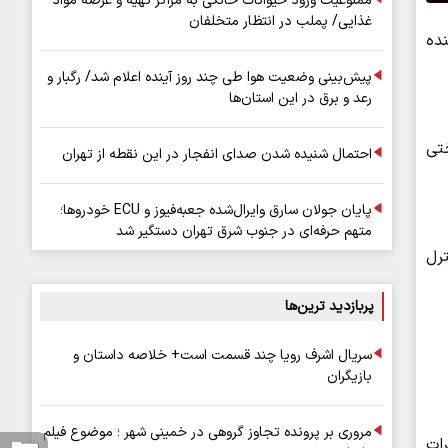
ممنوعیت ورود حیوانات خانگی به مراکز تهیه و عرضه مواد
غذایی/ پملب در انتظار متخلفان
نده
پیش‌بینی وضعیت هوا طی چند روز آینده اعلام شد/ رگبار و
رعد و برق در این استان‌ها
تی
احتمال شنیده شدن صدای انفجار در این نقطه از تهران
پایان جولان سارق وایرال‌شده جعبه‌فیوز و ECU خودروها؛
متهم حرفه‌ای در جنوب شرق تهران دستگیر شد
دم کنترل
پربازدید ترین‌ها
سریال اشرف رویا چند قسمت است+ خلاصه داستان و
بازیگران
مروری بر پرونده تجاوز گروهی در خمینی شهر ؛ موضوع فیلم
ات