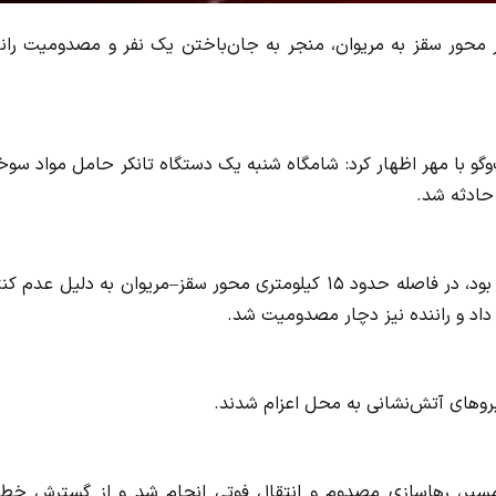
امل مواد سوختی در محور سقز به مریوان، منجر به جان‌باختن یک نفر و مصدومیت ران
و با مهر اظهار کرد: شامگاه شنبه یک دستگاه تانکر حامل مواد سوخ
حادثه شد.
بهزاد رشیدی افزود: این تانکر که حامل حدود ۳۰ هزار لیتر نفتا بود، در فاصله حدود ۱۵ کیلومتری محور سقز–مریوان به دلیل ع
داد و راننده نیز دچار مصدومیت شد.
 مسیر، رهاسازی مصدوم و انتقال فوتی انجام شد و از گسترش خطر