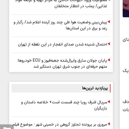
ممنوعیت ورود حیوانات خانگی به مراکز تهیه و عرضه مواد
غذایی/ پملب در انتظار متخلفان
پیش‌بینی وضعیت هوا طی چند روز آینده اعلام شد/ رگبار و
رعد و برق در این استان‌ها
۲۷ حادثه‌دیده بر جای
احتمال شنیده شدن صدای انفجار در این نقطه از تهران
پایان جولان سارق وایرال‌شده جعبه‌فیوز و ECU خودروها؛
متهم حرفه‌ای در جنوب شرق تهران دستگیر شد
 یک
پربازدید ترین‌ها
ع یک تصادف
سریال اشرف رویا چند قسمت است+ خلاصه داستان و
بازیگران
جات
مروری بر پرونده تجاوز گروهی در خمینی شهر ؛ موضوع فیلم