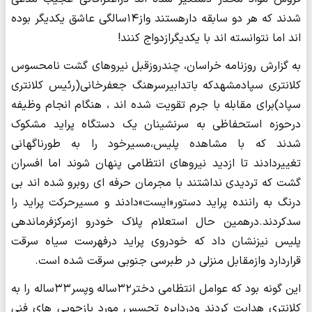
شدند که هر دو سابقه دارهستند واز۱۴سالگی عاشق یکدیگر بوده
اند اما نتوانسته اند با یکدیگرازدواج کنند!
به گزارش روزنامه خراسان، چندروزقبل نیروهای گشت نامحسوس
کلانتری سپادمشهدکه باتدابیرسرهنگ جعفرخانی(رئیس کلانتری
سپاد)برای مقابله با جرم تقویت شده اند ، هنگام انجام وظیفه
درحوزه استحفاظی به سرنشینان یک دستگاه پراید مشکوک
شدند که با مشاهده پلیس،مسیرخود را به طورناگهانی
تغییردادند تا ازدید نیروهای انتظامی پنهان شوند اما افسران
گشت که تردیدی نداشتند با مجرمان حرفه ای روبرو شده اند بی
درنگ به راننده پراید دستور«ایست»دادند و مسیرحرکت پراید را
سدکردند.درهمین حال استعلام پلاک خودرو ازمرکزفرماندهی
پلیس نیزنشان داد که خودروی پراید درفهرست سیاه سرقت
قراردارد وازمقابل منزلی در طبرسی جنوبی سرقت شده است.
این گونه بود که عوامل انتظامی دختر۳۲ساله وپسر۳۳ساله را به
کلانتری هدایت کردند ودردایره تجسس مورد بازجویی های فنی