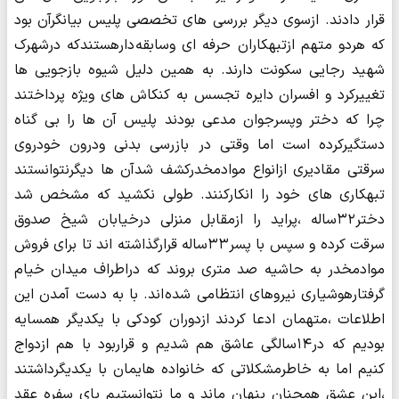
قرار دادند. ازسوی دیگر بررسی های تخصصی پلیس بیانگرآن بود
که هردو متهم ازتبهکاران حرفه ای وسابقه دارهستندکه درشهرک
شهید رجایی سکونت دارند. به همین دلیل شیوه بازجویی ها
تغییرکرد و افسران دایره تجسس به کنکاش های ویژه پرداختند
چرا که دختر وپسرجوان مدعی بودند پلیس آن ها را بی گناه
دستگیرکرده است اما وقتی در بازرسی بدنی ودرون خودروی
سرقتی مقادیری ازانواع موادمخدرکشف شدآن ها دیگرنتوانستند
تبهکاری های خود را انکارکنند. طولی نکشید که مشخص شد
دختر۳۲ساله ،پراید را ازمقابل منزلی درخیابان شیخ صدوق
سرقت کرده و سپس با پسر۳۳ساله قرارگذاشته اند تا برای فروش
موادمخدر به حاشیه صد متری بروند که دراطراف میدان خیام
گرفتارهوشیاری نیروهای انتظامی شده اند. با به دست آمدن این
اطلاعات ،متهمان ادعا کردند ازدوران کودکی با یکدیگر همسایه
بودیم که در۱۴سالگی عاشق هم شدیم و قراربود با هم ازدواج
کنیم اما به خاطرمشکلاتی که خانواده هایمان با یکدیگرداشتند
،این عشق همچنان پنهان ماند و ما نتوانستیم پای سفره عقد