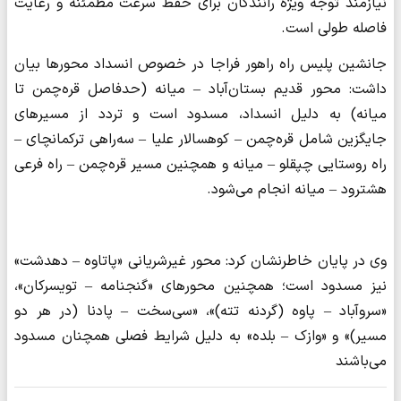
نیازمند توجه ویژه رانندگان برای حفظ سرعت مطمئنه و رعایت
فاصله طولی است.
جانشین پلیس راه راهور فراجا در خصوص انسداد محورها بیان
داشت: محور قدیم بستان‌آباد – میانه (حدفاصل قره‌چمن تا
میانه) به دلیل انسداد، مسدود است و تردد از مسیرهای
جایگزین شامل قره‌چمن – کوهسالار علیا – سه‌راهی ترکمانچای –
راه روستایی چپقلو – میانه و همچنین مسیر قره‌چمن – راه فرعی
هشترود – میانه انجام می‌شود.
وی در پایان خاطرنشان کرد: محور غیرشریانی «پاتاوه – دهدشت»
نیز مسدود است؛ همچنین محورهای «گنجنامه – تویسرکان»،
«سروآباد – پاوه (گردنه تته)»، «سی‌سخت – پادنا (در هر دو
مسیر)» و «وازک – بلده» به دلیل شرایط فصلی همچنان مسدود
می‌باشند