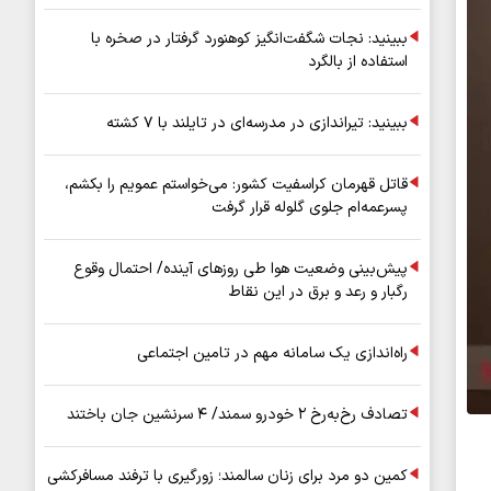
عملیاتی ۸۰ درصد رشد کرد
ببینید: نجات شگفت‌انگیز کوهنورد گرفتار در صخره با
استفاده از بالگرد
ببینید: تیراندازی در مدرسه‌ای در تایلند با ۷ کشته
قاتل قهرمان کراسفیت کشور: می‌خواستم عمویم را بکشم،
پسرعمه‌ام جلوی گلوله قرار گرفت
پیش‌بینی وضعیت هوا طی روزهای آینده/ احتمال وقوع
رگبار و رعد و برق در این نقاط
راه‌اندازی یک سامانه مهم در تامین اجتماعی
تصادف رخ‌به‌رخ ۲ خودرو سمند/ ۴ سرنشین جان باختند
کمین دو مرد برای زنان سالمند؛ زورگیری با ترفند مسافرکشی