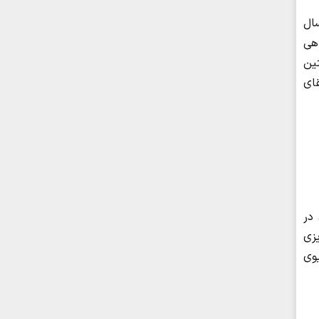
ال
 آزمایشگاهی
تین
قای
 در
ریزی
یوی