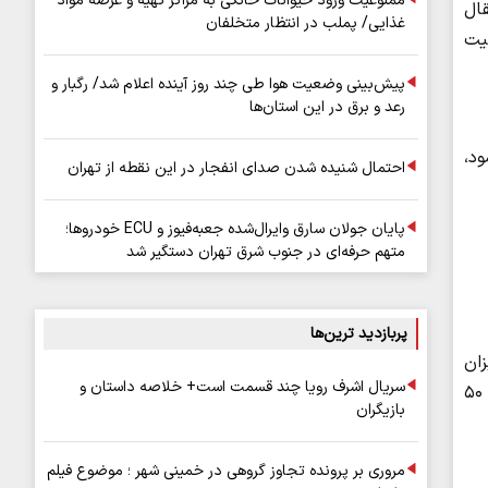
ممنوعیت ورود حیوانات خانگی به مراکز تهیه و عرضه مواد
قال
غذایی/ پملب در انتظار متخلفان
یت
پیش‌بینی وضعیت هوا طی چند روز آینده اعلام شد/ رگبار و
رعد و برق در این استان‌ها
ود،
احتمال شنیده شدن صدای انفجار در این نقطه از تهران
پایان جولان سارق وایرال‌شده جعبه‌فیوز و ECU خودروها؛
متهم حرفه‌ای در جنوب شرق تهران دستگیر شد
پربازدید ترین‌ها
ان
سریال اشرف رویا چند قسمت است+ خلاصه داستان و
مرگ‌ومیر ناشی از ابتلای انسانی به این ویروس در حالت معمول بین یک تا ۱۵ درصد در آسیا و اروپا و البته در قاره آمریکا تا حدود ۵۰
بازیگران
مروری بر پرونده تجاوز گروهی در خمینی شهر ؛ موضوع فیلم