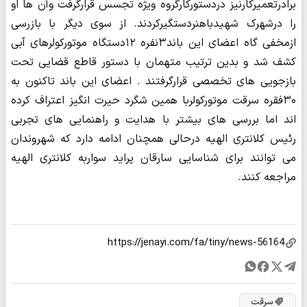
برادرتعمیرکارنیز دردستورکارگروه ویژه تجسس قرارگرفت وآن ها او
را درشهرک شهیدباهنردستگیرکردند. از سوی دیگر با بازرسی
ازمخفی گاه اعضای این باند۳نفره ۱۲دستگاه موتورکولرهای آبی
کشف شد و بدین ترتیب متهمان با دستور قاطع قضایی تحت
بازجویی های تخصصی قرارگرفتند . اعضای این باند تاکنون به
۳۰فقره سرقت موتورکولربا همین شگرد حیرت انگیز اعتراف کرده
اند اما بررسی های بیشتر با هدایت و راهنمایی های تجربی
رئیس کلانتری الهیه درحالی همچنان ادامه دارد که شهروندان
می توانند برای شناسایی سارقان پراید سواربه کلانتری الهیه
مراجعه کنند.
سرقت