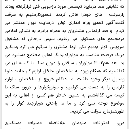
که دقایقی بعد دردایره تجسس مورد بازجویی فنی قرارگرفته بودند
رازسرقت های خودرا فاش کردند .تعمیرکارمتهم به سرقت
گفت:آگهی تعمیر وراه اندازی کولررا درسایت دیوار منتشر می
کردم و بعد ازتماس مشتریان به همراه برادرم به نشانی اعلامی
درمجتمع های مسکونی می رفتیم. سپس درحالی که مشغول
سرویس کولر بودیم یکی ازما مشتری را سرگرم می کرد ودیگری
دریک فرصت مناسب به موتورکولردیگر اهالی مجتمع دستبرد می
زد. بعد هم۲یا۳ موتورکولر سرقتی را درون ساک یا کیسه ای می
گذاشتیم که هنگام ورود به ساختمان ،داخل لوازم کار مانند دلریا
وسایل دیگر وجود داشت اما هنگام خروج از ساختمان ، لوازم
کارمان را به دست می گرفتیم و موتورکولرها را درون ساک یا
کیسه می گذاشتیم به همین خاطر هم کسی از اهالی به این
موضوع توجه نمی کرد و ما به راحتی هربارچند کولر را به
طورهمزمان سرقت می کردیم.
درپی اعترافات متهمان ،بلافاصله عملیات دستگیری