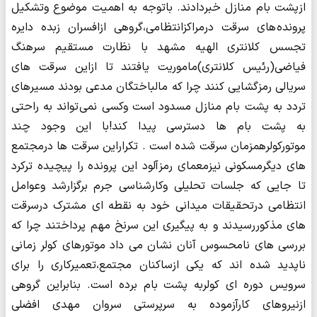
ازپشت بام منازل خبردادند. باتوجه به اهمیت موضوع وتشکیل
پرونده های سرقت درمراکزانتظامی،گروهی ازافسران زبده دایره
تجسس کلانتری الهیه مشهد با نظارت مستقیم سرهنگ
فیاضی(رئیس کلانتری)ماموریت یافتند تا ازاین سرقت های
سریالی رمزگشایی کنند چرا که مالباختگان مدعی بودند مسیرهای
تردد به پشت بام منازل مسدود است وکسی نمی تواند به راحتی
به پشت بام ها دسترسی پیدا کند!با این وجود چند
موتورکولرهمزمان سرقت شده است . تکراراین سرقت ها درمجتمع
های دیگرمسکونی نیزمعمای رمزآلود این پرونده را پیچیده ترکرد
تا جایی که جلسات تحلیلی وکارشناسی جرم برگزارشد وعوامل
انتظامی درتحقیقات میدانی خود به نقطه ای مشترک درسرقت
های مذکوررسیدند و به پیگیری این سرنخ مهم پرداختند چرا که
بررسی های نامحسوس آنان نشان می داد موتورهای کولر زمانی
ناپدید شده اند که یکی ازساکنان مجتمع،تعمیرکاری را برای
سرویس دوره ای کولربه پشت بام برده است. بنابراین گروهی
ازنیروهای کارآزموده به سرپرستی سروان مهدی افضلی