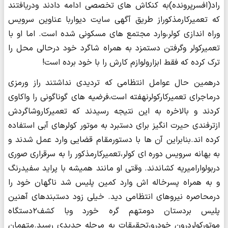
راد(افسرپرونده)به کنکاش های تخصصی ادامه دادند ودریافتند
که تعمیرکارمذکوراز طریق آگهی سایت دیواربا عناوین سرویس
وراه اندازی کولر،وارد مجتمع های مسکونی شده است. اما او با
تعمیرکولر وگرفتن دستمزد به همراه شاگرد خود درحالی محل را
ترک کرده که فقط ابزارولوازم کارش را با خود برده است!
​​​​​​​درهمین حال عوامل انتظامی که تردیدی نداشتند راز ورمزی
درماجرای تعمیرکارکولرنهفته است،فرضیه های گوناگونی را واکاوی
کردند و بالاخره به این نتیجه رسیدند که تعمیرکاروشاگردش
ازترفندی حیرت انگیز برای دستبرد به موتور کولرهای آبی استفاده
کرده اند.بنابراین آن ها با دستورمقام قضایی وارد عمل شدند و
به بهانه سرویس دوره ای کولر،تعمیرکارمذکور را به سرقراری صوری
دربولوارامیریه کشاندند. وقتی او مانند همیشه با پراید سفیدرنگ
و به همراه پسرخاله اش وارد کمین پلیس شد ناگهان خود را
درمحاصره نیروهای انتظامی دید. خیلی زود دستبندهای آهنین
پلیس بردستان دومتهم گره خورد وبا کشف۲دستگاه
موتورکولردرون خودرو،تحقیقات به مرحله جدیدی رسید.متهمان