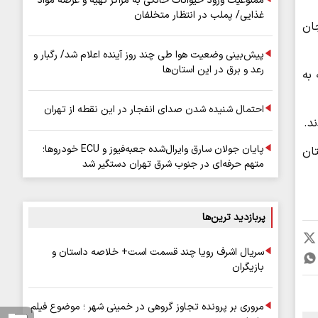
ممنوعیت ورود حیوانات خانگی به مراکز تهیه و عرضه مواد
غذایی/ پملب در انتظار متخلفان
 سرقت در عملیات مأموران انتظامی کلانتری ۱۶ سنجان
پیش‌بینی وضعیت هوا طی چند روز آینده اعلام شد/ رگبار و
رعد و برق در این استان‌ها
به
احتمال شنیده شدن صدای انفجار در این نقطه از تهران
د.
پایان جولان سارق وایرال‌شده جعبه‌فیوز و ECU خودروها؛
 شهرستان
متهم حرفه‌ای در جنوب شرق تهران دستگیر شد
پربازدید ترین‌ها
سریال اشرف رویا چند قسمت است+ خلاصه داستان و
بازیگران
مروری بر پرونده تجاوز گروهی در خمینی شهر ؛ موضوع فیلم