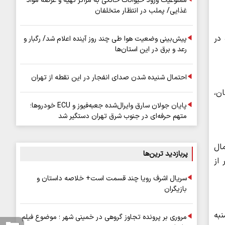
ممنوعیت ورود حیوانات خانگی به مراکز تهیه و عرضه مواد
غذایی/ پملب در انتظار متخلفان
در
پیش‌بینی وضعیت هوا طی چند روز آینده اعلام شد/ رگبار و
رعد و برق در این استان‌ها
احتمال شنیده شدن صدای انفجار در این نقطه از تهران
ان،
پایان جولان سارق وایرال‌شده جعبه‌فیوز و ECU خودروها؛
متهم حرفه‌ای در جنوب شرق تهران دستگیر شد
ال
پربازدید ترین‌ها
از
سریال اشرف رویا چند قسمت است+ خلاصه داستان و
بازیگران
به
مروری بر پرونده تجاوز گروهی در خمینی شهر ؛ موضوع فیلم