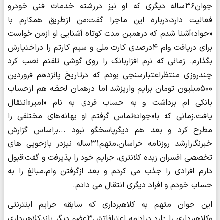
جوان۳۶ساله دیگری که او نیز دررشته خدمات فنی خودرو
فعالیت دارد،درباره این ماجرا گفت:من ازطریق همکارم با
«جواد»آشنا شدم که درهمین مدت کوتاه آشنایی او ازمن خواست
برای دریافت وام ۴درصدی کارت ملی و سیم کارتم را دراختیارش
بگذارم. زمانی که نرم افزاربانک را روی گوشی تلفنم نصب کرد
چندروزی منتظراعتبارسنجی بودم که درتاریخ پانزدهم فروردین
۵۰۰میلیون تومان برایم واریزشد اما درهمان لحظه هم ازحساب
بانکی ام برداشت و به حساب فردی به نام «امیر»انتقال
یافت.زمانی که با«جواد»تماس گرفتم او بهانه های مختلفی را
مطرح کرد و بعد هم دیگرپاسخگو نبود ...براساس گزارش
خبرنگارارشد روزنامه خراسان،متهم۳۱ساله نیزدر بازجویی های
تخصصی افسران زبده کلانتری، جرایم خود را پذیرفت و گفت:قبول
دارم افرادی را جذب می کردم و بعد ازگرفتن وام،مبالغ را به
حساب خودم و افراد دیگری انتقال می دادم.
این جوان متهم به کلاهبرداری که سابقه جرایم اینترنتی
وکلاهبرداری را دارد درادامه اعترافاتش۳عضو دیگر باندکلاهبرداری