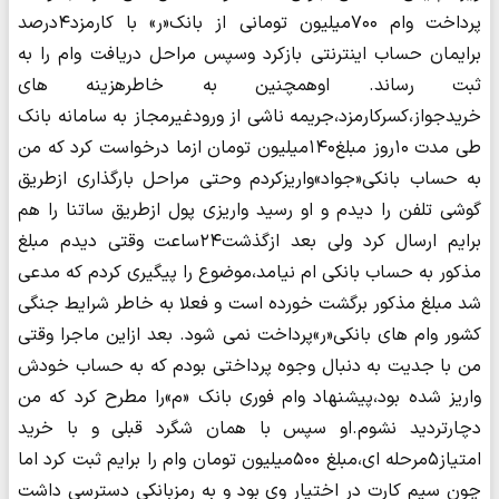
پرداخت وام ۷۰۰میلیون تومانی از بانک«ر» با کارمزد۴درصد
برایمان حساب اینترنتی بازکرد وسپس مراحل دریافت وام را به
ثبت رساند. اوهمچنین به خاطرهزینه های
خریدجواز،کسرکارمزد،جریمه ناشی از ورودغیرمجاز به سامانه بانک
طی مدت ۱۰روز مبلغ۱۴۰میلیون تومان ازما درخواست کرد که من
به حساب بانکی«جواد»واریزکردم وحتی مراحل بارگذاری ازطریق
گوشی تلفن را دیدم و او رسید واریزی پول ازطریق ساتنا را هم
برایم ارسال کرد ولی بعد ازگذشت۲۴ساعت وقتی دیدم مبلغ
مذکور به حساب بانکی ام نیامد،موضوع را پیگیری کردم که مدعی
شد مبلغ مذکور برگشت خورده است و فعلا به خاطر شرایط جنگی
کشور وام های بانکی«ر»پرداخت نمی شود. بعد ازاین ماجرا وقتی
من با جدیت به دنبال وجوه پرداختی بودم که به حساب خودش
واریز شده بود،پیشنهاد وام فوری بانک «م»را مطرح کرد که من
دچارتردید نشوم.او سپس با همان شگرد قبلی و با خرید
امتیاز۵مرحله ای،مبلغ ۵۰۰میلیون تومان وام را برایم ثبت کرد اما
چون سیم کارت در اختیار وی بود و به رمزبانکی دسترسی داشت