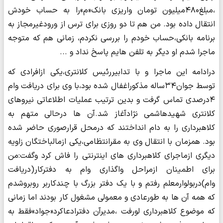
،مبلغ۴۸۰میلیون تومان واریزی بانک«م»را به حساب خودش
انتقال داده بود. من هم تا دو روزی برای ترس از ورودغیرمجاز به
برنامه بانکی،حساب خودم را بررسی نکردم، زمانی هم که متوجه
ماجرا شدم او دیگر به تلفن هایم پاسخ نداد و ...
درادامه این ماجرا و با تدابیررئیس کلانتری،یکی ازافرادی که
توسط جوان۳۴ساله مذکوراغفال شده بود،با وی برای دریافت وام
۴درصدی تماس گرفت و بدین ترتیب عملیات اطلاعاتی نیروهای
کلانتری شهیدهاشمی نژادآغاز شد.آن ها درحالی متهم به
کلاهبرداری را به دام انداختند که درمحل قرارصوری حاضر شده
بود. همزمان با انتقال وی به مقرانتظامی،یکی ازمالباختگان زاویه
دیگری ازماجرای کلاهبرداری های اینترنتی را فاش کرد وگفت:من
برای اطمینان ازمراحل واگذاری وام به دفترکار(دریافت
وام)دربولوارمعلم رفتم و با یک دفتر بزرگ با چندکاربر روبروشدم
که همه آن ها به طورعادی و معمولی مشغول کار بودند اما زمانی
که موضوع کلاهبرداری لورفت ،مدیرآن دفترادعاکرد«جواد»فقط به