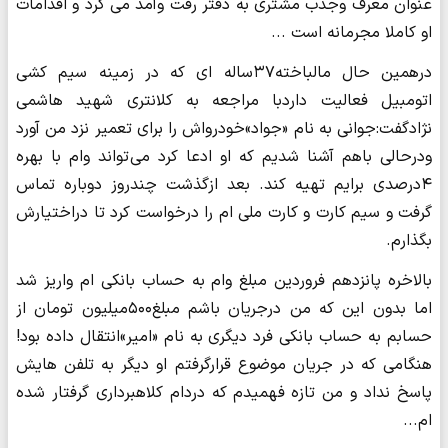
عنوان معرف وجذب مشتری به دفتر رفت وآمد می کرد و اقدامات
او کاملا مجرمانه است ...
درهمین حال مالباخته۳۷ساله ای که در زمینه سیم کشی
اتومبیل فعالیت داردبا مراجعه به کلانتری شهید هاشمی
نژادگفت:جوانی به نام «جواد»خودرواش را برای تعمیر نزد من آورد
ودرحالی باهم آشنا شدیم که او ادعا کرد می تواند وام با بهره
۴درصدی برایم تهیه کند. بعد ازگذشت چندروز دوباره تماس
گرفت و سیم کارت و کارت ملی ام را درخواست کرد تا دراختیارش
بگذارم.
بالاخره پانزدهم فروردین مبلغ وام به حساب بانکی ام واریز شد
اما بدون این که من درجریان باشم مبلغ۵۰۰میلیون تومان از
حسابم به حساب بانکی فرد دیگری به نام «امیر»انتقال داده بود!
هنگامی که در جریان موضوع قرارگرفتم او دیگر به تلفن هایش
پاسخ نداد و من تازه فهمیدم که دردام کلاهبرداری گرفتار شده
ام...