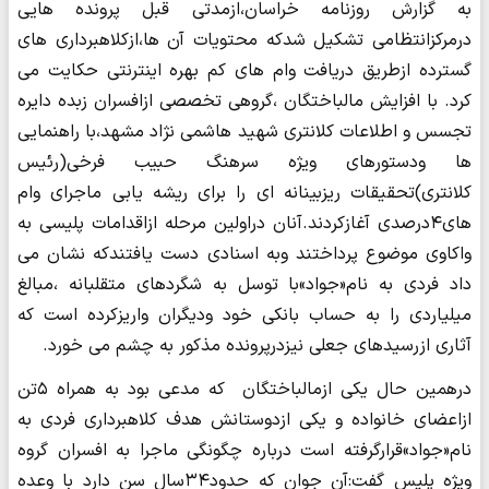
به گزارش روزنامه خراسان،ازمدتی قبل پرونده هایی
درمرکزانتظامی تشکیل شدکه محتویات آن ها،ازکلاهبرداری های
گسترده ازطریق دریافت وام های کم بهره اینترنتی حکایت می
کرد. با افزایش مالباختگان ،گروهی تخصصی ازافسران زبده دایره
تجسس و اطلاعات کلانتری شهید هاشمی نژاد مشهد،با راهنمایی
ها ودستورهای ویژه سرهنگ حبیب فرخی(رئیس
کلانتری)تحقیقات ریزبینانه ای را برای ریشه یابی ماجرای وام
های۴درصدی آغازکردند.آنان دراولین مرحله ازاقدامات پلیسی به
واکاوی موضوع پرداختند وبه اسنادی دست یافتندکه نشان می
داد فردی به نام«جواد»با توسل به شگردهای متقلبانه ،مبالغ
میلیاردی را به حساب بانکی خود ودیگران واریزکرده است که
آثاری ازرسیدهای جعلی نیزدرپرونده مذکور به چشم می خورد.
درهمین حال یکی ازمالباختگان که مدعی بود به همراه ۵تن
ازاعضای خانواده و یکی ازدوستانش هدف کلاهبرداری فردی به
نام«جواد»قرارگرفته است درباره چگونگی ماجرا به افسران گروه
ویژه پلیس گفت:آن جوان که حدود۳۴سال سن دارد با وعده