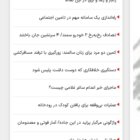
رگبار و رعد و برق در این نقاط
راه‌اندازی یک سامانه مهم در تامین اجتماعی
تصادف رخ‌به‌رخ ۲ خودرو سمند/ ۴ سرنشین جان باختند
کمین دو مرد برای زنان سالمند؛ زورگیری با ترفند مسافرکشی
دستگیری خلافکاری که دوست داشت پلیس شود
ماجرای خبر اعدام ساغر غلامی چیست؟
عملیات بی‌وقفه برای یافتن کودک در رودخانه
واژگونی مرگبار پراید در این جاده/ آمار فوتی و مصدومان