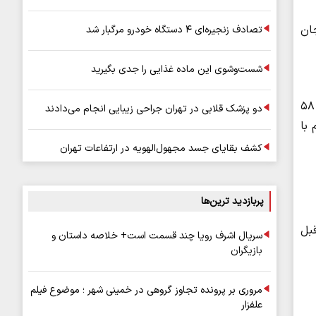
شور جان
تصادف زنجیره‌ای ۴ دستگاه خودرو مرگبار شد
شست‌وشوی این ماده غذایی را جدی بگیرید
در این مدت بیشترین تلفات مسمومیت با گاز منوکسید کربن به ترتیب در استان‌های تهران با ۱۲۷، خراسان رضوی با ۵۹ و اصفهان با ۵۸
دو پزشک قلابی در تهران جراحی زیبایی انجام می‌دادند
 با
کشف بقایای جسد مجهول‌الهویه در ارتفاعات تهران
پربازدید ترین‌ها
ل قبل
سریال اشرف رویا چند قسمت است+ خلاصه داستان و
بازیگران
مروری بر پرونده تجاوز گروهی در خمینی شهر ؛ موضوع فیلم
علفزار