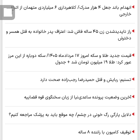
انهدام باند جعل ۴ هزار مدرک/ کلاهبرداری ۶ میلیاردی متهمان از اتباع
خارجی
راز ناپدیدشدن زن ۴۵ ساله فاش شد؛ اعتراف پدر خانواده به قتل همسر و
دخترش
قیمت جدید طلا و سکه امروز ۱۷ مردادماه ۱۴۰۵/ سکه دوباره از این مرز
عبور کرد؛ طلا ۱۹ میلیون تومان شد + جدول
تسنیم: ربایش و قتل حمیدرضا رجب‌زاده صحت دارد
آخرین وضعیت پرونده ساعدی‌نیا از زبان سخنگوی قوه قضاییه
دلایل پارگی رگ خونی در چشم/ چه موقع باید به پزشک مراجعه کنیم؟
توقیف کامیون با راننده ۸ ساله