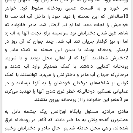
رودخانه برود؛ اما زمانی که در حال قدم زدن بود، ناگهان پایش
سر خورد و به قسمت عمیق رودخانه سقوط کرد. خواهر
18ساله‌اش که این صحنه را دید، خود را داخل آب انداخت تا
خواهرش را نجات دهد، اما او نیز گرفتار شد. مادر خانواده که
شاهد غرق شدن دخترانش بود سراسیمه برای نجات آنها به آب زد
اما او نیز گرفتار جریان تند آب شد. چند جوان که آن روز در
نزدیکی رودخانه بودند با دیدن این صحنه به کمک مادر و
2دخترش شتافتند. آنها که از اهالی محل بودند و با شرایط
رودخانه آشنایی داشتند با کمک همدیگر وارد آب شدند و
درحالی‌که جریان آب مادر و دخترانش را می‌برد، توانستند با کمک
گرفتن از شاخه‌های درختان خودشان را به آنها برسانند و در
عملیاتی نفسگیر، درحالی‌که خطر غرق شدن آنها را تهدید می‌کرد،
هر 3عضو این خانواده را از رودخانه بیرون بکشند.
هادی مرادی، مسئول پایگاه اورژانس ریگ چشمه بابل به
همشهری گفت: وقتی به ما خبر دادند که 3نفر در رودخانه غرق
شده‌اند، راهی محل حادثه شدیم. حال مادر و دخترانش وخیم