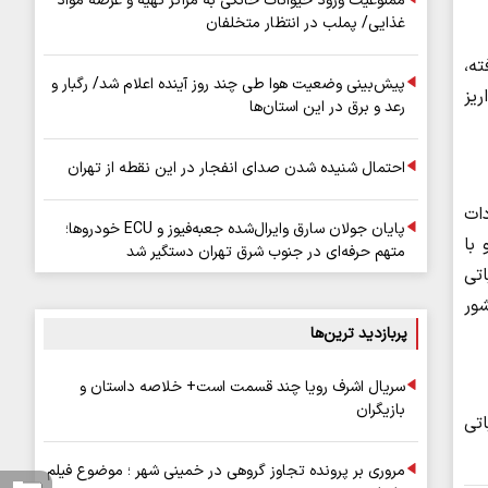
ممنوعیت ورود حیوانات خانگی به مراکز تهیه و عرضه مواد
غذایی/ پملب در انتظار متخلفان
ته،
پیش‌بینی وضعیت هوا طی چند روز آینده اعلام شد/ رگبار و
ریز
رعد و برق در این استان‌ها
احتمال شنیده شدن صدای انفجار در این نقطه از تهران
ات
پایان جولان سارق وایرال‌شده جعبه‌فیوز و ECU خودروها؛
با
متهم حرفه‌ای در جنوب شرق تهران دستگیر شد
مالیاتی
کل کشور
پربازدید ترین‌ها
سریال اشرف رویا چند قسمت است+ خلاصه داستان و
بازیگران
شت اموال، ۱۳ پرونده مالیاتی
مروری بر پرونده تجاوز گروهی در خمینی شهر ؛ موضوع فیلم