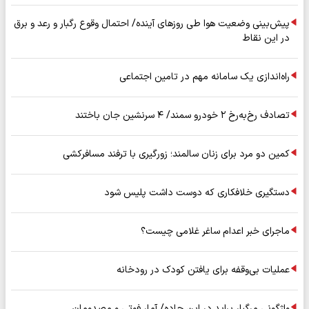
پیش‌بینی وضعیت هوا طی روزهای آینده/ احتمال وقوع رگبار و رعد و برق
در این نقاط
راه‌اندازی یک سامانه مهم در تامین اجتماعی
تصادف رخ‌به‌رخ ۲ خودرو سمند/ ۴ سرنشین جان باختند
کمین دو مرد برای زنان سالمند؛ زورگیری با ترفند مسافرکشی
دستگیری خلافکاری که دوست داشت پلیس شود
ماجرای خبر اعدام ساغر غلامی چیست؟
عملیات بی‌وقفه برای یافتن کودک در رودخانه
واژگونی مرگبار پراید در این جاده/ آمار فوتی و مصدومان