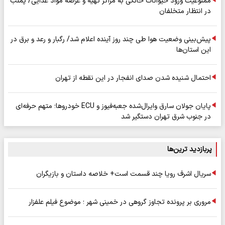
ممنوعیت ورود حیوانات خانگی به مراکز تهیه و عرضه مواد غذایی/ پملب
در انتظار متخلفان
پیش‌بینی وضعیت هوا طی چند روز آینده اعلام شد/ رگبار و رعد و برق در
این استان‌ها
احتمال شنیده شدن صدای انفجار در این نقطه از تهران
پایان جولان سارق وایرال‌شده جعبه‌فیوز و ECU خودروها؛ متهم حرفه‌ای
در جنوب شرق تهران دستگیر شد
پربازدید ترین‌ها
سریال اشرف رویا چند قسمت است+ خلاصه داستان و بازیگران
مروری بر پرونده تجاوز گروهی در خمینی شهر ؛ موضوع فیلم علفزار