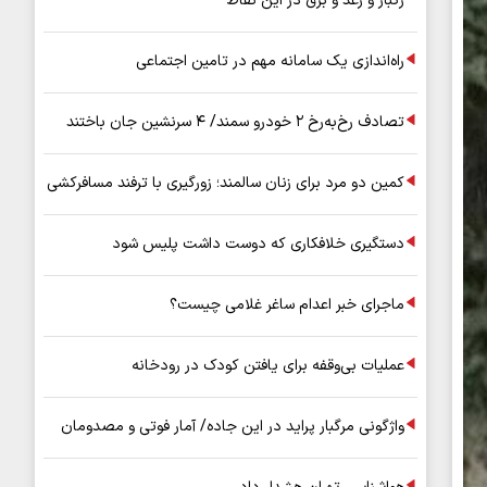
رگبار و رعد و برق در این نقاط
راه‌اندازی یک سامانه مهم در تامین اجتماعی
تصادف رخ‌به‌رخ ۲ خودرو سمند/ ۴ سرنشین جان باختند
کمین دو مرد برای زنان سالمند؛ زورگیری با ترفند مسافرکشی
دستگیری خلافکاری که دوست داشت پلیس شود
ماجرای خبر اعدام ساغر غلامی چیست؟
عملیات بی‌وقفه برای یافتن کودک در رودخانه
واژگونی مرگبار پراید در این جاده/ آمار فوتی و مصدومان