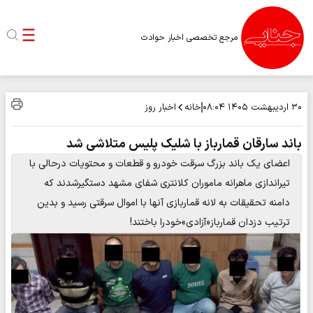
مرجع تخصصی اخبار حوادث
خانه
اخبار روز
۳۰ اردیبهشت ۱۴۰۵
۰۸:۰۴
باند سارقان قمارباز با شلیک پلیس متلاشی شد
اعضای یک باند بزرگ سرقت خودرو و قطعات و محتویات درحالی با
تیراندازی ماهرانه ماموران کلانتری شفای مشهد دستگیرشدند که
دامنه تحقیقات به لانه قماربازی آنها با اموال سرقتی رسید و بدین
ترتیب دزدان قمارباز«آزادی»خودرا باختند!