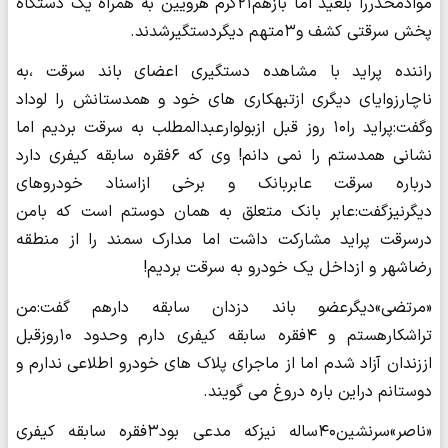
موادمخدررا بلعید اما بازهم۲۱گرم هرویین به همراه یک دستگاه
پخش سرقتی کشف و۳متهم دیگردستگیرشدند.
راننده پراید با مشاهده دستگیری اعضای باند سرقت ،به
ناچارزوایای دیگری ازتبهکاری های خود و همدستانش را لوداد
وگفت:پراید را۱۰ روز قبل ازبولوارعبدالمطلب به سرقت بردیم اما
نشانی همدستم را نمی دانم! وی که ۶فقره سابقه کیفری دارد
درباره سرقت عابربانک و برخی ازاسناد خودروهای
دیگرنیزگفت:عابر بانک متعلق به همان دوستم است که بامن
درسرقت پراید مشارکت داشت اما مدارک سمند را از منطقه
رضاشهر و ازداخل یک خودرو به سرقت بردیم!
«مرتضی»دیگرعضو باند دزدان سابقه دارهم گفت:من
تراشکارهستم و ۴فقره سابقه کیفری دارم وحدود ۱۰روزقبل
اززندان آزاد شدم اما از ماجرای پلاک های خودرو اطلاعی ندارم و
دوستانم دراین باره دروغ می گویند.
«ناصر»سرنشین۴۰ساله نیزکه مدعی بود۳فقره سابقه کیفری