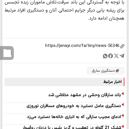
با توجه به گستردگی این باند سرقت،تلاش ماموران زبده تجسس
برای ریشه یابی دیگر جرایم احتمالی آنان و دستگیری افراد مرتبط
همچنان ادامه دارد.
دستگیری سارق
اخبار مرتبط
باند سارقان وحشی در مشهد متلاشی شد
دستگیری عامل دستبرد به خودروهای مسافران نوروزی
ادعای عجیب سارقی که به انباری خانه‌ها دستبرد می‌زد
شلیک 21 گلوله در تعقیب و گریز پلیس با دزدان روآسوار