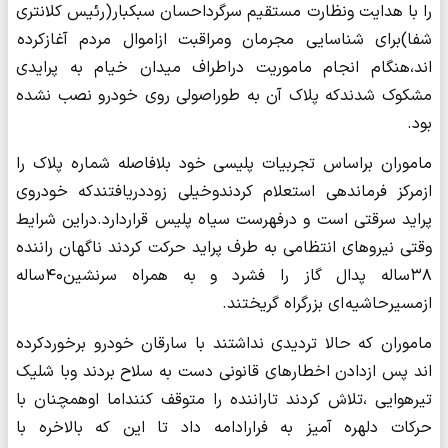
را با هدایت ونظارت مستقیم سرگرداحسان سبکبار(رئیس کلانتری
شفا)برای شناسایی مجرمان ومراقبت ازاموال مردم آغازکرده
اند،هنگام انجام ماموریت دراطراف میدان خیام به پرایدی
مشکوک شدندکه پلاک آن به طوراصولی روی خودرو نصب نشده
بود.
ماموران براساس تجربیات پلیسی خود بلافاصله شماره پلاک را
ازمرکز فرماندهی استعلام کردندوخیلی زوددریافتندکه خودروی
پراید سرقتی است و درفهرست سیاه پلیس قراردارد.دراین شرایط
وقتی نیروهای انتظامی به طرف پراید حرکت کردند ناگهان راننده
۳۸ساله پدال گاز را فشرد و به همراه سرنشین۴۰ساله
ازمسیرحاشیه ای بزرگراه گریختند.
ماموران که حالا تردیدی نداشتند با سارقان خودرو برخوردکرده
اند پس ازدادن اخطارهای قانونی دست به سلاح بردند وبا شلیک
تیرهوایی ،تلاش کردند تاراننده را متوقف کننداما اوهمچنان با
حرکات دلهره آمیز به فرارادامه داد تا این که بالاخره با