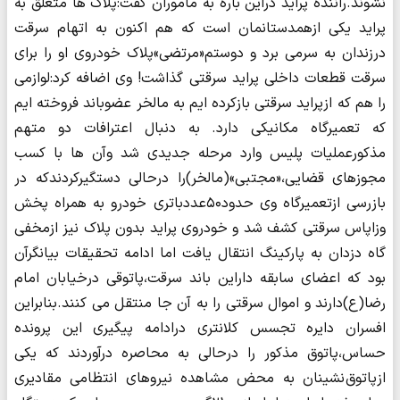
نشوند.راننده پراید دراین باره به ماموران گفت:پلاک ها متعلق به
پراید یکی ازهمدستانمان است که هم اکنون به اتهام سرقت
درزندان به سرمی برد و دوستم«مرتضی»پلاک خودروی او را برای
سرقت قطعات داخلی پراید سرقتی گذاشت! وی اضافه کرد:لوازمی
را هم که ازپراید سرقتی بازکرده ایم به مالخر عضوباند فروخته ایم
که تعمیرگاه مکانیکی دارد. به دنبال اعترافات دو متهم
مذکورعملیات پلیس وارد مرحله جدیدی شد وآن ها با کسب
مجوزهای قضایی،«مجتبی»(مالخر)را درحالی دستگیرکردندکه در
بازرسی ازتعمیرگاه وی حدود۵۰عددباتری خودرو به همراه پخش
وزاپاس سرقتی کشف شد و خودروی پراید بدون پلاک نیز ازمخفی
گاه دزدان به پارکینگ انتقال یافت اما ادامه تحقیقات بیانگرآن
بود که اعضای سابقه داراین باند سرقت،پاتوقی درخیابان امام
رضا(ع)دارند و اموال سرقتی را به آن جا منتقل می کنند.بنابراین
افسران دایره تجسس کلانتری درادامه پیگیری این پرونده
حساس،پاتوق مذکور را درحالی به محاصره درآوردند که یکی
ازپاتوق نشینان به محض مشاهده نیروهای انتظامی مقادیری