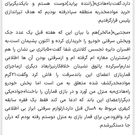
دارد،گفت:با«هادی»(راننده پراید)دوست هستم و بایکدیگربرای
خرید موادمخدربه منطقه سپادرفته بودیم که هدف تیراندازی
پلیس قرارگرفتیم.
«مجتبی»(مالخر)هم با بیان این که هفته قبل یک عدد جک
وپخش سرقتی خودرو را خریداری کرده و اکنون پشیمان است،به
افسران دایره تجسس کلانتری شفا گفت:۵۰باتری بی نشان را هم
ازمشتریان مغازه ام گرفته ام و ازسرقتی بودن آن ها اطلاعی
ندارم!سرکرده پاتوق نشینان خلافکارنیزابعاد دیگری ازماجرای
قماربازی اعضای این باندسرقت را فاش کرد وگفت:۲۱گرم
موادمخدرکشف شده متعلق به من است اما پخش خودرو
را«هادی»به منزل من آورد و در بازی قمارآن را باخت!«جواد»یکی
دیگرازاعضای این باند که ادعا می کند فقط یک فقره سابقه
کیفری مربوط به ۸سال قبل دارد،ازلوازم سرقتی ابراز بی اطلاعی
کرد وافزود:من برای قمار بازی به منزل دوستم رفته بودم که درآن
جا دستگیرشدم.