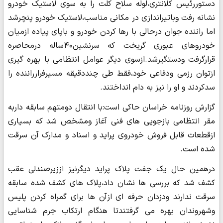
دستوررئیس کلانتری،لوله سلاح کلت را به سوی لاستیک خودرو
نشانه رفت وباتیراندازی در مکانی مناسب،لاستیک خودرو پنچرشد
اما راننده جوان درحالی با رها کردن خودرو و باپای پیاده ازمیان
خودروهای عبوری گریخت که سرنشین۴۰ساله درمحاصره
قرارگرفت ودستگیرشد.ازسوی دیگر عوامل انتظامی با بهره گیری
ازتوان رزمی ودفاعی خود،فقط طی چنددقیقه مسیرفرارراننده را
سدکردند و او را نیز به دام انداختند.
گزارش روزنامه خراسان حاکی است:با انتقال دومتهم سابقه داربه
مقر انتظامی بازجویی های فنی آغاز ومشخص شد که بسیاری
ازقطعات قابل فروش خودروی پراید و اسناد و مدارک آن سرقت
شده است.
درهمین حال یک جفت پلاک پراید دیگرنیز اززیرصندلی عقب
کشف شد که بررسی ها نشان داد،پلاک های کشف شده سابقه
سرقت ندارند ودزدان حرفه ای ازآن ها برای گمراه کردن پلیس
وشهروندان بهره می گرفتندتا هنگام ارتکاب جرم شناسایی