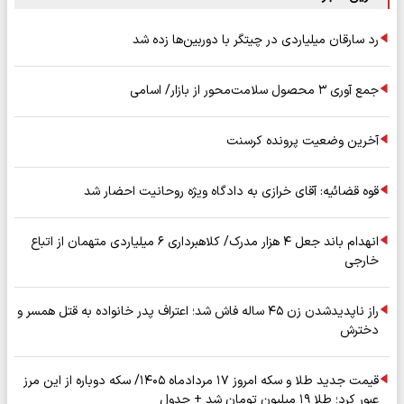
رد سارقان میلیاردی در چیتگر با دوربین‌ها زده شد
جمع آوری ۳ محصول سلامت‌محور از بازار/ اسامی
آخرین وضعیت پرونده کرسنت
قوه قضائیه: آقای خرازی به دادگاه ویژه روحانیت احضار شد
انهدام باند جعل ۴ هزار مدرک/ کلاهبرداری ۶ میلیاردی متهمان از اتباع
خارجی
راز ناپدیدشدن زن ۴۵ ساله فاش شد؛ اعتراف پدر خانواده به قتل همسر و
دخترش
قیمت جدید طلا و سکه امروز ۱۷ مردادماه ۱۴۰۵/ سکه دوباره از این مرز
عبور کرد؛ طلا ۱۹ میلیون تومان شد + جدول