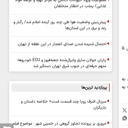
ممنوعیت ورود حیوانات خانگی به مراکز تهیه و عرضه مواد
غذایی/ پملب در انتظار متخلفان
پیش‌بینی وضعیت هوا طی چند روز آینده اعلام شد/ رگبار و
رعد و برق در این استان‌ها
احتمال شنیده شدن صدای انفجار در این نقطه از تهران
با توجه به انجام عملیات تعمیر، نگهداری و کالیبراسیون تجهیزات تونل توحید، هر دو باند این تونل امروز ۴ خرداد از ساعت ۲۴ الی ۵
پایان جولان سارق وایرال‌شده جعبه‌فیوز و ECU خودروها؛
متهم حرفه‌ای در جنوب شرق تهران دستگیر شد
به
به
پربازدید ترین‌ها
سریال اشرف رویا چند قسمت است+ خلاصه داستان و
بازیگران
مروری بر پرونده تجاوز گروهی در خمینی شهر ؛ موضوع فیلم