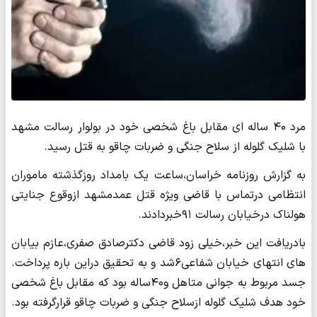
مرد ۴۰ ساله ای مقابل باغ شخصی خود در بولوار رسالت مشهد
با شلیک گلوله از سلاح جنگی و ضربات چاقو به قتل رسید.
به گزارش روزنامه خراسان،ساعت یک بامداد روزگذشته ماموران
انتظامی درتماس با قاضی ویژه قتل عمدمشهد ازوقوع جنایتی
هولناک درخیابان رسالت ۹۱خبردادند.
بادریافت این خبر،خیلی زود قاضی دکترصادق صفری،عازم بیابان
های انتهای خیابان شفاعی۶شد و به تحقیق دراین باره پرداخت.
جسد مربوط به جوانی متاهل و۴۰ساله بود که مقابل باغ شخصی
خود هدف شلیک گلوله ازسلاح جنگی و ضربات چاقو قرارگرفته بود.