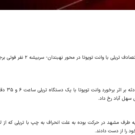
به گزارش سایت جنایی، رئیس پلیس راه خراسان جنوبی گفت: تصادف تریلی با وانت تویوتا در محور نهبندان
ایلنا نوشت: سرهنگ محمد امیر کاظمی روز شنبه افزود: این حادثه ب
ه طرف مشهد در حرکت بوده به علت انحراف به چپ با تریلی که از لا