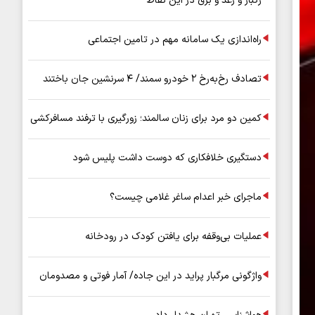
رگبار و رعد و برق در این نقاط
راه‌اندازی یک سامانه مهم در تامین اجتماعی
تصادف رخ‌به‌رخ ۲ خودرو سمند/ ۴ سرنشین جان باختند
کمین دو مرد برای زنان سالمند؛ زورگیری با ترفند مسافرکشی
دستگیری خلافکاری که دوست داشت پلیس شود
ماجرای خبر اعدام ساغر غلامی چیست؟
عملیات بی‌وقفه برای یافتن کودک در رودخانه
واژگونی مرگبار پراید در این جاده/ آمار فوتی و مصدومان