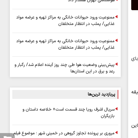
هواشناسی تهران هشدار داد
ممنوعیت ورود حیوانات خانگی به مراکز تهیه و عرضه مواد
غذایی/ پملب در انتظار متخلفان
ممنوعیت ورود حیوانات خانگی به مراکز تهیه و عرضه مواد
غذایی/ پملب در انتظار متخلفان
- سربیشه ۲ نفر فوتی برجای
پیش‌بینی وضعیت هوا طی چند روز آینده اعلام شد/ رگبار و
رعد و برق در این استان‌ها
ر اثر برخورد وانت تویوتا با یک دستگاه تریلی ساعت ۶ و ۳۵ دقیقه
پربازدید ترین‌ها
سریال اشرف رویا چند قسمت است+ خلاصه داستان و
بازیگران
ین
مروری بر پرونده تجاوز گروهی در خمینی شهر ؛ موضوع فیلم