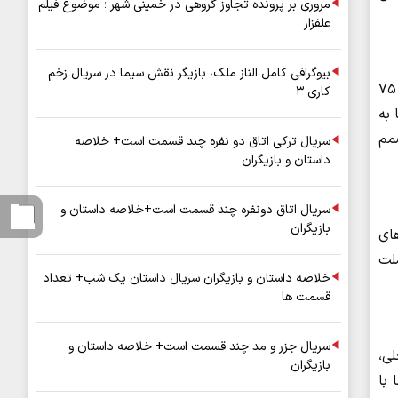
مروری بر پرونده تجاوز گروهی در خمینی شهر ؛ موضوع فیلم
علفزار
بیوگرافی کامل الناز ملک، بازیگر نقش سیما در سریال زخم
دادستان مرکز استان مرکزی به روند رسیدگی به این پرونده‌ها اشاره کرد و گفت: پس از صدور دستور توقیف اموال این افراد، تمامی ۷۵
کاری ۳
به
مم
سریال ترکی اتاق دو نفره چند قسمت است+ خلاصه
داستان و بازیگران
سریال اتاق دونفره چند قسمت است+خلاصه داستان و
بازیگران
ای
ملت
خلاصه داستان و بازیگران سریال داستان یک شب+ تعداد
قسمت ها
سریال جزر و مد چند قسمت است+ خلاصه داستان و
لی،
بازیگران
 با