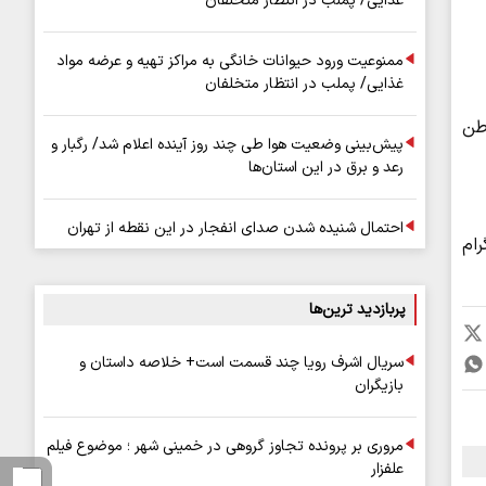
غذایی/ پملب در انتظار متخلفان
ممنوعیت ورود حیوانات خانگی به مراکز تهیه و عرضه مواد
غذایی/ پملب در انتظار متخلفان
 سپاه پاسداران،۲ مزدور و وطن
پیش‌بینی وضعیت هوا طی چند روز آینده اعلام شد/ رگبار و
رعد و برق در این استان‌ها
احتمال شنیده شدن صدای انفجار در این نقطه از تهران
ام
پربازدید ترین‌ها
سریال اشرف رویا چند قسمت است+ خلاصه داستان و
بازیگران
مروری بر پرونده تجاوز گروهی در خمینی شهر ؛ موضوع فیلم
علفزار